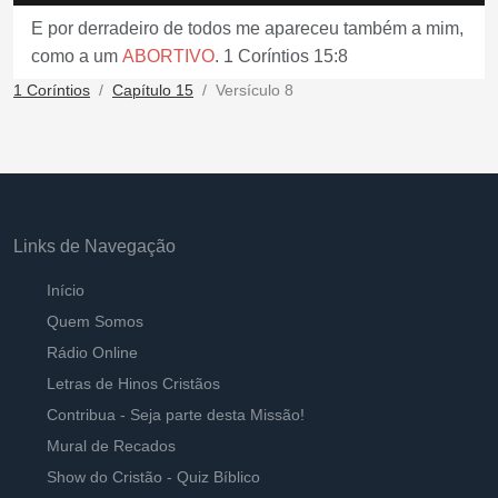
E por derradeiro de todos me apareceu também a mim,
como a um
ABORTIVO
. 1 Coríntios 15:8
1 Coríntios
Capítulo 15
Versículo 8
Links de Navegação
Início
Quem Somos
Rádio Online
Letras de Hinos Cristãos
Contribua - Seja parte desta Missão!
Mural de Recados
Show do Cristão - Quiz Bíblico