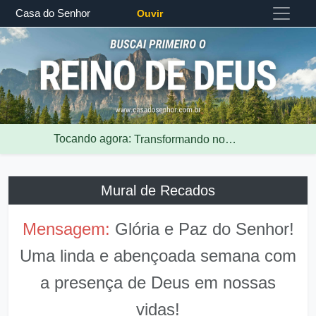
Casa do Senhor
Ouvir
Tocando agora
:
Transformando nossas vidas segundo as Escrituras Sagradas - Pregação R...
Mural de Recados
Mensagem:
Glória e Paz do Senhor!
Uma linda e abençoada semana com
a presença de Deus em nossas
vidas!