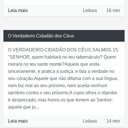
espiritual. Uma coisa, no entanto, deve ser enfatizada:
a vida cristã foi projetada para ser de vitórias! ...
Leia mais
Leitura
16 min
O Verdadeiro Cidadão dos Céus
O VERDAD EIRO CIDADÃO DOS CÉUS SALMOS 15:
"SENHOR, quem habitará no teu tabernáculo? Quem
morará no teu santo monte?Aquele que anda
sinceramente, e pratica a justiça, e fala a verdade no
seu coração.Aquele que não difama com a sua língua,
nem faz mal ao seu próximo, nem aceita nenhum
opróbrio contra o seu próximo;A cujos olhos o réprobo
é desprezado; mas honra os que temem ao Senhor;
aquele que ju...