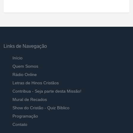
Links de Navegação
Início
Quem Somos
Rádio Online
Letras de Hinos Cristãos
Contribua - Seja parte desta Missão!
Mural de Recados
Show do Cristão - Quiz Bíblico
Programação
Contato