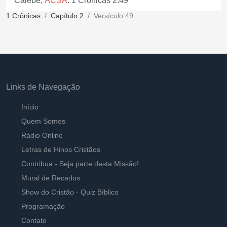
Calebe,
ACSA
. 1 Crônicas 2:49
1 Crônicas
Capítulo 2
Versículo 49
Links de Navegação
Início
Quem Somos
Rádio Online
Letras de Hinos Cristãos
Contribua - Seja parte desta Missão!
Mural de Recados
Show do Cristão - Quiz Bíblico
Programação
Contato