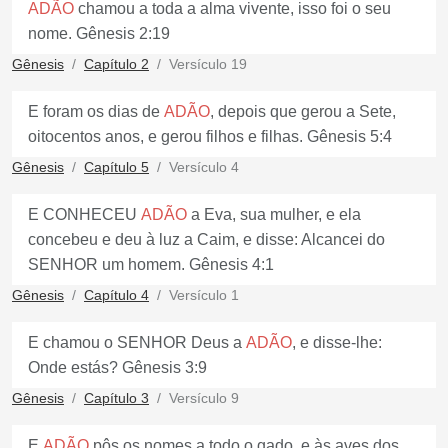
ADÃO
chamou a toda a alma vivente, isso foi o seu
nome. Gênesis 2:19
Gênesis
Capítulo 2
Versículo 19
E foram os dias de
ADÃO
, depois que gerou a Sete,
oitocentos anos, e gerou filhos e filhas. Gênesis 5:4
Gênesis
Capítulo 5
Versículo 4
E CONHECEU
ADÃO
a Eva, sua mulher, e ela
concebeu e deu à luz a Caim, e disse: Alcancei do
SENHOR um homem. Gênesis 4:1
Gênesis
Capítulo 4
Versículo 1
E chamou o SENHOR Deus a
ADÃO
, e disse-lhe:
Onde estás? Gênesis 3:9
Gênesis
Capítulo 3
Versículo 9
E
ADÃO
pôs os nomes a todo o gado, e às aves dos