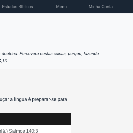
Estudos Bíblicos
Menu
Minha Conta
 doutrina. Persevera nestas coisas; porque, fazendo
5,16
uçar a língua é preparar-se para
elá.) Salmos 140:3