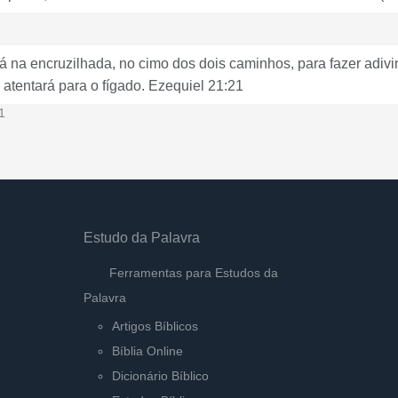
rá na encruzilhada, no cimo dos dois caminhos, para fazer adiv
 atentará para o fígado. Ezequiel 21:21
1
Estudo da Palavra
Ferramentas para Estudos da
Palavra
Artigos Bíblicos
Bíblia Online
Dicionário Bíblico