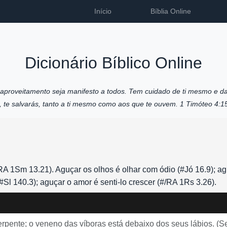
Início
Bíblia Online
Dicionário Bíblico Online
u aproveitamento seja manifesto a todos. Tem cuidado de ti mesmo e da
o, te salvarás, tanto a ti mesmo como aos que te ouvem. 1 Timóteo 4:1
RA 1Sm 13.21). Aguçar os olhos é olhar com ódio (#Jó 16.9); ag
#Sl 140.3); aguçar o amor é senti-lo crescer (#/RA 1Rs 3.26).
pente; o veneno das víboras está debaixo dos seus lábios. (S