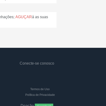
inhações;
AGUÇAR
á as suas
Conecte-se conosco
Termos de Uso
Política de Privacidade
Doação