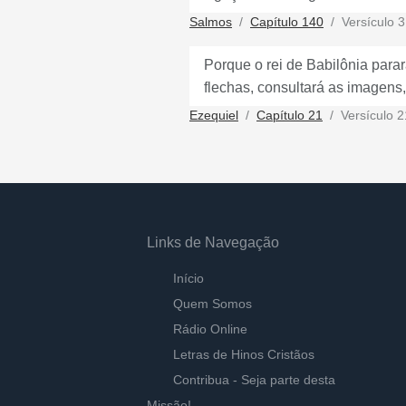
Salmos
Capítulo 140
Versículo 3
Porque o rei de Babilônia para
flechas, consultará as imagens,
Ezequiel
Capítulo 21
Versículo 2
Links de Navegação
Início
Quem Somos
Rádio Online
Letras de Hinos Cristãos
Contribua - Seja parte desta
Missão!