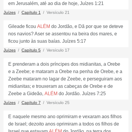
em Jerusalém, até ao dia de hoje, Juízes 1:21
Juízes
Capítulo 1
Versículo 21
Gileade ficou
ALÉM
do Jordão, e Dã por que se deteve
nos navios? Aser se assentou na beira dos mares, e
ficou junto às suas baías. Juízes 5:17
Juízes
Capítulo 5
Versículo 17
E prenderam a dois príncipes dos midianitas, a Orebe
e a Zeebe; e mataram a Orebe na penha de Orebe, e a
Zeebe mataram no lagar de Zeebe, e perseguiram aos
midianitas; e trouxeram as cabeças de Orebe e de
Zeebe a Gideão,
ALÉM
do Jordão. Juízes 7:25
Juízes
Capítulo 7
Versículo 25
E naquele mesmo ano oprimiram e vexaram aos filhos
de Israel; dezoito anos oprimiram a todos os filhos de
Israel que estavam
ALÉM
do Jordão, na terra dos