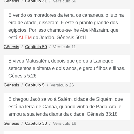
Gênesis
Capítulo 31
Versículo 50
E vendo os moradores da terra, os cananeus, o luto na
eira de Atade, disseram: É este o pranto grande dos
egípcios. Por isso chamou-se-lhe Abel-Mizraim, que
está
ALÉM
do Jordão. Gênesis 50:11
Gênesis
Capítulo 50
Versículo 11
E viveu Matusalém, depois que gerou a Lameque,
setecentos e oitenta e dois anos, e gerou filhos e filhas.
Gênesis 5:26
Gênesis
Capítulo 5
Versículo 26
E chegou Jacó salvo à Salém, cidade de Siquém, que
está na terra de Canaã, quando vinha de Padã-Arã; e
armou a sua tenda diante da cidade. Gênesis 33:18
Gênesis
Capítulo 33
Versículo 18