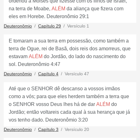
ordenou a Moisés que fizesse com os filhos de Israel,
na terra de Moabe,
ALÉM
da aliança que fizera com
eles em Horebe. Deuteronômio 29:1
Deuteronômio
Capítulo 29
Versículo 1
E tomaram a sua terra em possessão, como também a
terra de Ogue, rei de Basã, dois reis dos amorreus, que
estavam
ALÉM
do Jordão, do lado do nascimento do
sol. Deuteronômio 4:47
Deuteronômio
Capítulo 4
Versículo 47
Até que o SENHOR dê descanso a vossos irmãos
como a vós; para que eles herdem também a terra que
o SENHOR vosso Deus lhes há de dar
ALÉM
do
Jordão; então voltareis cada qual à sua herança que já
vos tenho dado. Deuteronômio 3:20
Deuteronômio
Capítulo 3
Versículo 20