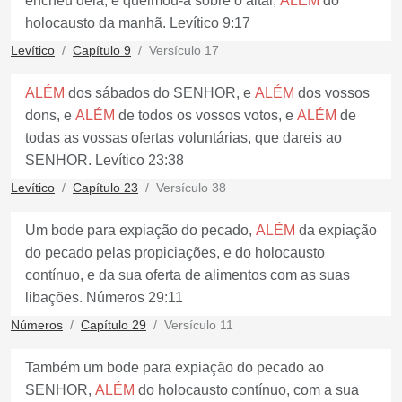
encheu dela, e queimou-a sobre o altar,
ALÉM
do
holocausto da manhã. Levítico 9:17
Levítico
Capítulo 9
Versículo 17
ALÉM
dos sábados do SENHOR, e
ALÉM
dos vossos
dons, e
ALÉM
de todos os vossos votos, e
ALÉM
de
todas as vossas ofertas voluntárias, que dareis ao
SENHOR. Levítico 23:38
Levítico
Capítulo 23
Versículo 38
Um bode para expiação do pecado,
ALÉM
da expiação
do pecado pelas propiciações, e do holocausto
contínuo, e da sua oferta de alimentos com as suas
libações. Números 29:11
Números
Capítulo 29
Versículo 11
Também um bode para expiação do pecado ao
SENHOR,
ALÉM
do holocausto contínuo, com a sua