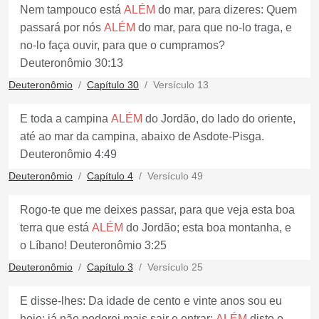
Nem tampouco está
ALÉM
do mar, para dizeres: Quem
passará por nós
ALÉM
do mar, para que no-lo traga, e
no-lo faça ouvir, para que o cumpramos?
Deuteronômio 30:13
Deuteronômio
Capítulo 30
Versículo 13
E toda a campina
ALÉM
do Jordão, do lado do oriente,
até ao mar da campina, abaixo de Asdote-Pisga.
Deuteronômio 4:49
Deuteronômio
Capítulo 4
Versículo 49
Rogo-te que me deixes passar, para que veja esta boa
terra que está
ALÉM
do Jordão; esta boa montanha, e
o Líbano! Deuteronômio 3:25
Deuteronômio
Capítulo 3
Versículo 25
E disse-lhes: Da idade de cento e vinte anos sou eu
hoje; já não poderei mais sair e entrar;
ALÉM
disto o