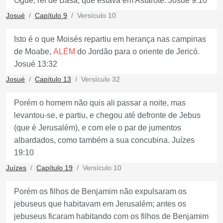
Ogue, rei de Basã, que estava em Astarote. Josué 9:10
Josué
Capítulo 9
Versículo 10
Isto é o que Moisés repartiu em herança nas campinas
de Moabe,
ALÉM
do Jordão para o oriente de Jericó.
Josué 13:32
Josué
Capítulo 13
Versículo 32
Porém o homem não quis ali passar a noite, mas
levantou-se, e partiu, e chegou até defronte de Jebus
(que é Jerusalém), e com ele o par de jumentos
albardados, como também a sua concubina. Juízes
19:10
Juízes
Capítulo 19
Versículo 10
Porém os filhos de Benjamim não expulsaram os
jebuseus que habitavam em Jerusalém; antes os
jebuseus ficaram habitando com os filhos de Benjamim