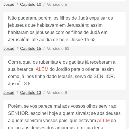
Josué
Capítulo 10
Versículo 5
Não puderam, porém, os filhos de Judá expulsar os
jebuseus que habitavam em Jerusalém; assim
habitaram os jebuseus com os filhos de Judá em
Jerusalém, até ao dia de hoje. Josué 15:63
Josué
Capítulo 15
Versículo 63
Com a qual os rubenitas e os gaditas já receberam a
sua herança,
ALÉM
do Jordão para o oriente, assim
como já lhes tinha dado Moisés, servo do SENHOR.
Josué 13:8
Josué
Capítulo 13
Versículo 8
Porém, se vos parece mal aos vossos olhos servir ao
SENHOR, escolhei hoje a quem sirvais; se aos deuses
a quem serviram vossos pais, que estavam
ALÉM
do
rio, ou aos deuses dos amorreus, em cuja terra