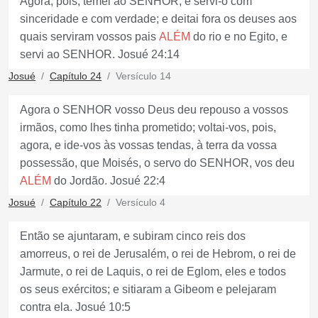
Agora, pois, temei ao SENHOR, e servi-o com
sinceridade e com verdade; e deitai fora os deuses aos
quais serviram vossos pais
ALÉM
do rio e no Egito, e
servi ao SENHOR. Josué 24:14
Josué
Capítulo 24
Versículo 14
Agora o SENHOR vosso Deus deu repouso a vossos
irmãos, como lhes tinha prometido; voltai-vos, pois,
agora, e ide-vos às vossas tendas, à terra da vossa
possessão, que Moisés, o servo do SENHOR, vos deu
ALÉM
do Jordão. Josué 22:4
Josué
Capítulo 22
Versículo 4
Então se ajuntaram, e subiram cinco reis dos
amorreus, o rei de Jerusalém, o rei de Hebrom, o rei de
Jarmute, o rei de Laquis, o rei de Eglom, eles e todos
os seus exércitos; e sitiaram a Gibeom e pelejaram
contra ela. Josué 10:5