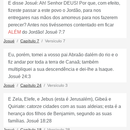
E disse Josué: Ah! Senhor DEUS! Por que, com efeito,
fizeste passar a este povo o Jordão, para nos
entregares nas mãos dos amorreus para nos fazerem
perecer? Antes nos tivéssemos contentado em ficar
ALÉM
do Jordão! Josué 7:7
Josué
Capítulo 7
Versículo 7
Eu, porém, tomei a vosso pai Abraão dalém do rio e o
fiz andar por toda a terra de Canaã; também
multipliquei a sua descendência e dei-lhe a Isaque.
Josué 24:3
Josué
Capítulo 24
Versículo 3
E Zela, Elefe, e Jebus (esta é Jerusalém), Gibeá e
Quiriate: catorze cidades com as suas aldeias; esta é a
herança dos filhos de Benjamim, segundo as suas
famílias. Josué 18:28
Josué
Capítulo 18
Versículo 28