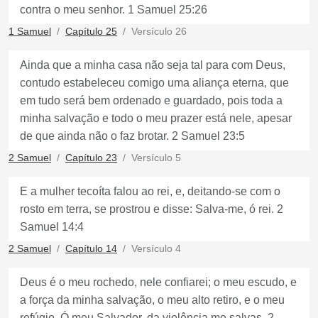
contra o meu senhor. 1 Samuel 25:26
1 Samuel
Capítulo 25
Versículo 26
Ainda que a minha casa não seja tal para com Deus,
contudo estabeleceu comigo uma aliança eterna, que
em tudo será bem ordenado e guardado, pois toda a
minha salvação e todo o meu prazer está nele, apesar
de que ainda não o faz brotar. 2 Samuel 23:5
2 Samuel
Capítulo 23
Versículo 5
E a mulher tecoíta falou ao rei, e, deitando-se com o
rosto em terra, se prostrou e disse: Salva-me, ó rei. 2
Samuel 14:4
2 Samuel
Capítulo 14
Versículo 4
Deus é o meu rochedo, nele confiarei; o meu escudo, e
a força da minha salvação, o meu alto retiro, e o meu
refúgio. Ó meu Salvador, da violência me salvas. 2