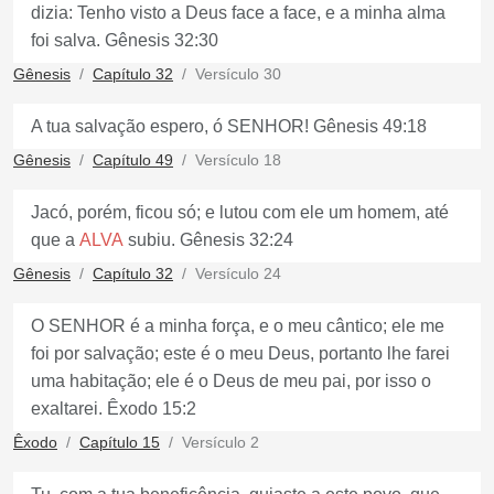
dizia: Tenho visto a Deus face a face, e a minha alma
foi salva. Gênesis 32:30
Gênesis
Capítulo 32
Versículo 30
A tua salvação espero, ó SENHOR! Gênesis 49:18
Gênesis
Capítulo 49
Versículo 18
Jacó, porém, ficou só; e lutou com ele um homem, até
que a
ALVA
subiu. Gênesis 32:24
Gênesis
Capítulo 32
Versículo 24
O SENHOR é a minha força, e o meu cântico; ele me
foi por salvação; este é o meu Deus, portanto lhe farei
uma habitação; ele é o Deus de meu pai, por isso o
exaltarei. Êxodo 15:2
Êxodo
Capítulo 15
Versículo 2