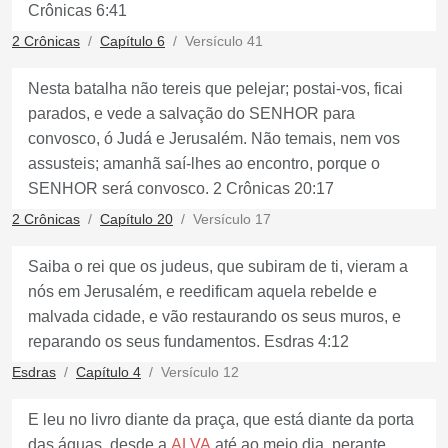
Crônicas 6:41
2 Crônicas
Capítulo 6
Versículo 41
Nesta batalha não tereis que pelejar; postai-vos, ficai
parados, e vede a salvação do SENHOR para
convosco, ó Judá e Jerusalém. Não temais, nem vos
assusteis; amanhã saí-lhes ao encontro, porque o
SENHOR será convosco. 2 Crônicas 20:17
2 Crônicas
Capítulo 20
Versículo 17
Saiba o rei que os judeus, que subiram de ti, vieram a
nós em Jerusalém, e reedificam aquela rebelde e
malvada cidade, e vão restaurando os seus muros, e
reparando os seus fundamentos. Esdras 4:12
Esdras
Capítulo 4
Versículo 12
E leu no livro diante da praça, que está diante da porta
das águas, desde a
ALVA
até ao meio dia, perante