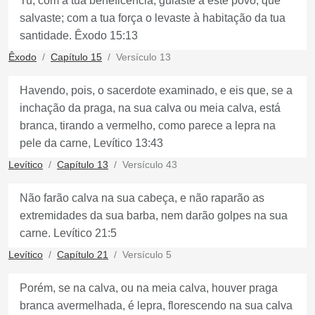
Tu, com a tua beneficência, guiaste a este povo, que
salvaste; com a tua força o levaste à habitação da tua
santidade. Êxodo 15:13
Êxodo
Capítulo 15
Versículo 13
Havendo, pois, o sacerdote examinado, e eis que, se a
inchação da praga, na sua calva ou meia calva, está
branca, tirando a vermelho, como parece a lepra na
pele da carne, Levítico 13:43
Levítico
Capítulo 13
Versículo 43
Não farão calva na sua cabeça, e não raparão as
extremidades da sua barba, nem darão golpes na sua
carne. Levítico 21:5
Levítico
Capítulo 21
Versículo 5
Porém, se na calva, ou na meia calva, houver praga
branca avermelhada, é lepra, florescendo na sua calva