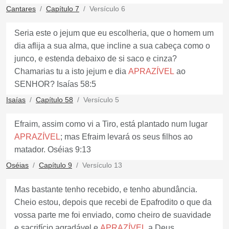
Cantares
Capítulo 7
Versículo 6
Seria este o jejum que eu escolheria, que o homem um
dia aflija a sua alma, que incline a sua cabeça como o
junco, e estenda debaixo de si saco e cinza?
Chamarias tu a isto jejum e dia
APRAZÍVEL
ao
SENHOR? Isaías 58:5
Isaías
Capítulo 58
Versículo 5
Efraim, assim como vi a Tiro, está plantado num lugar
APRAZÍVEL
; mas Efraim levará os seus filhos ao
matador. Oséias 9:13
Oséias
Capítulo 9
Versículo 13
Mas bastante tenho recebido, e tenho abundância.
Cheio estou, depois que recebi de Epafrodito o que da
vossa parte me foi enviado, como cheiro de suavidade
e sacrifício agradável e
APRAZÍVEL
a Deus.