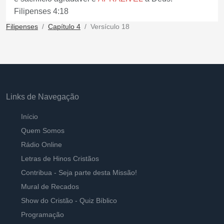
Filipenses 4:18
Filipenses
Capítulo 4
Versículo 18
Links de Navegação
Início
Quem Somos
Rádio Online
Letras de Hinos Cristãos
Contribua - Seja parte desta Missão!
Mural de Recados
Show do Cristão - Quiz Bíblico
Programação