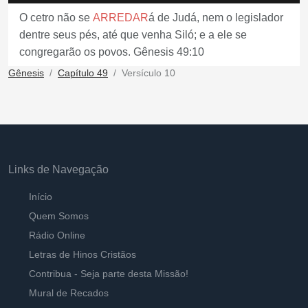
O cetro não se
ARREDAR
á de Judá, nem o legislador
dentre seus pés, até que venha Siló; e a ele se
congregarão os povos. Gênesis 49:10
Gênesis
Capítulo 49
Versículo 10
Links de Navegação
Início
Quem Somos
Rádio Online
Letras de Hinos Cristãos
Contribua - Seja parte desta Missão!
Mural de Recados