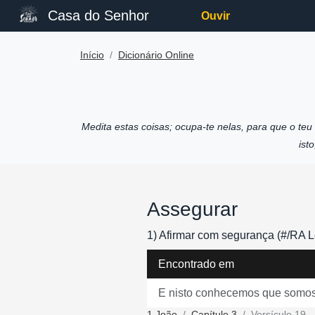
Casa do Senhor
Ouvir
Início
Dicionário Online
Medita estas coisas; ocupa-te nelas, para que o te
ist
Assegurar
1) Afirmar com segurança (#/RA Lc
Encontrado em
E nisto conhecemos que somos 
1 João
Capítulo 3
Versículo 19