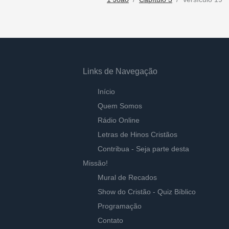
Links de Navegação
Início
Quem Somos
Rádio Online
Letras de Hinos Cristãos
Contribua - Seja parte desta
Missão!
Mural de Recados
Show do Cristão - Quiz Bíblico
Programação
Contato