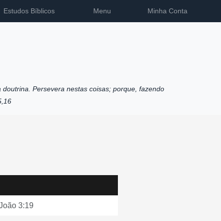
Estudos Bíblicos
Menu
Minha Conta
 doutrina. Persevera nestas coisas; porque, fazendo
5,16
João 3:19