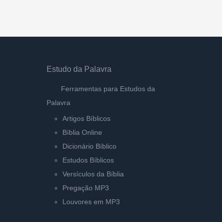
Estudo da Palavra
Ferramentas para Estudos da
Palavra
Artigos Bíblicos
Bíblia Online
Dicionário Bíblico
Estudos Bíblicos
Versículos da Bíblia
Pregação MP3
Louvores em MP3