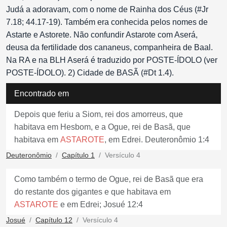
Judá a adoravam, com o nome de Rainha dos Céus (#Jr
7.18; 44.17-19). Também era conhecida pelos nomes de
Astarte e Astorete. Não confundir Astarote com Aserá,
deusa da fertilidade dos cananeus, companheira de Baal.
Na RA e na BLH Aserá é traduzido por POSTE-ÍDOLO (ver
POSTE-ÍDOLO). 2) Cidade de BASÃ (#Dt 1.4).
Encontrado em
Depois que feriu a Siom, rei dos amorreus, que
habitava em Hesbom, e a Ogue, rei de Basã, que
habitava em
ASTAROTE
, em Edrei. Deuteronômio 1:4
Deuteronômio
Capítulo 1
Versículo 4
Como também o termo de Ogue, rei de Basã que era
do restante dos gigantes e que habitava em
ASTAROTE
e em Edrei; Josué 12:4
Josué
Capítulo 12
Versículo 4