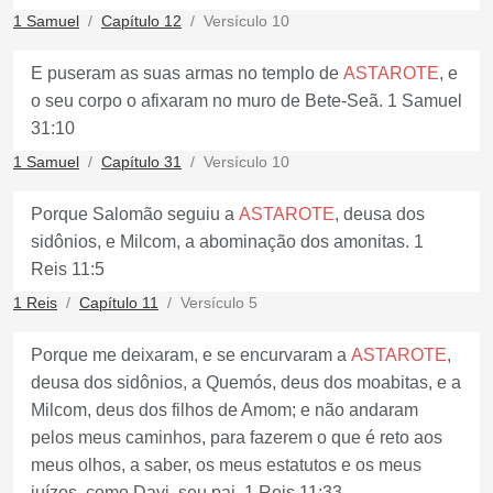
1 Samuel
Capítulo 12
Versículo 10
E puseram as suas armas no templo de
ASTAROTE
, e
o seu corpo o afixaram no muro de Bete-Seã. 1 Samuel
31:10
1 Samuel
Capítulo 31
Versículo 10
Porque Salomão seguiu a
ASTAROTE
, deusa dos
sidônios, e Milcom, a abominação dos amonitas. 1
Reis 11:5
1 Reis
Capítulo 11
Versículo 5
Porque me deixaram, e se encurvaram a
ASTAROTE
,
deusa dos sidônios, a Quemós, deus dos moabitas, e a
Milcom, deus dos filhos de Amom; e não andaram
pelos meus caminhos, para fazerem o que é reto aos
meus olhos, a saber, os meus estatutos e os meus
juízos, como Davi, seu pai. 1 Reis 11:33