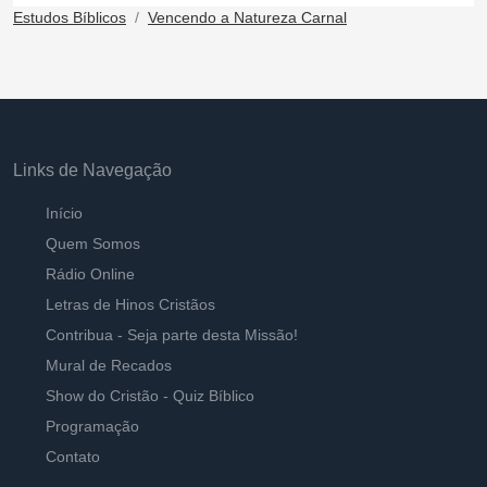
Estudos Bíblicos
Vencendo a Natureza Carnal
Links de Navegação
Início
Quem Somos
Rádio Online
Letras de Hinos Cristãos
Contribua - Seja parte desta Missão!
Mural de Recados
Show do Cristão - Quiz Bíblico
Programação
Contato