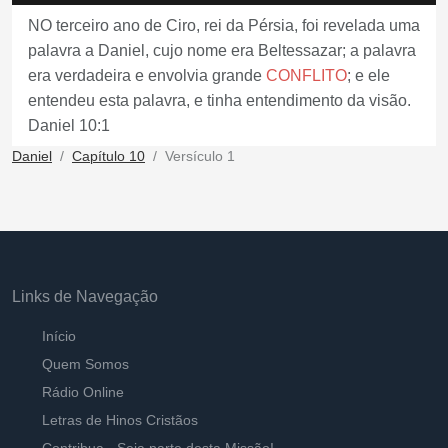
NO terceiro ano de Ciro, rei da Pérsia, foi revelada uma
palavra a Daniel, cujo nome era Beltessazar; a palavra
era verdadeira e envolvia grande
CONFLITO
; e ele
entendeu esta palavra, e tinha entendimento da visão.
Daniel 10:1
Daniel
Capítulo 10
Versículo 1
Links de Navegação
Início
Quem Somos
Rádio Online
Letras de Hinos Cristãos