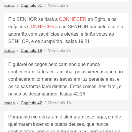
Isaías
Capítulo 61
Versículo 9
E o SENHOR se dará a
CONHECER
ao Egito, e os
egípcios
CONHECER
ão ao SENHOR naquele dia, e o
adorarão com sacrifícios e ofertas, e farão votos ao
SENHOR, e os cumprirão. Isaías 19:21
Isaías
Capítulo 19
Versículo 21
E guiarei os cegos pelo caminho que nunca
conheceram, fá-los-ei caminhar pelas veredas que não
conheceram; tornarei as trevas em luz perante eles, e
as coisas tortas farei direitas. Estas coisas lhes farei, e
nunca os desampararei. Isaías 42:16
Isaías
Capítulo 42
Versículo 16
Porquanto me deixaram e alienaram este lugar, e nele
queimaram incenso a outros deuses, que nunca
conheceram, nem eles nem seus pais, nem os reis de