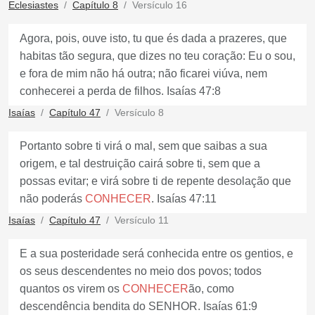
Eclesiastes
Capítulo 8
Versículo 16
Agora, pois, ouve isto, tu que és dada a prazeres, que
habitas tão segura, que dizes no teu coração: Eu o sou,
e fora de mim não há outra; não ficarei viúva, nem
conhecerei a perda de filhos. Isaías 47:8
Isaías
Capítulo 47
Versículo 8
Portanto sobre ti virá o mal, sem que saibas a sua
origem, e tal destruição cairá sobre ti, sem que a
possas evitar; e virá sobre ti de repente desolação que
não poderás
CONHECER
. Isaías 47:11
Isaías
Capítulo 47
Versículo 11
E a sua posteridade será conhecida entre os gentios, e
os seus descendentes no meio dos povos; todos
quantos os virem os
CONHECER
ão, como
descendência bendita do SENHOR. Isaías 61:9