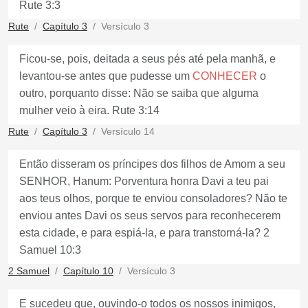
Rute 3:3
Rute
Capítulo 3
Versículo 3
Ficou-se, pois, deitada a seus pés até pela manhã, e
levantou-se antes que pudesse um
CONHECER
o
outro, porquanto disse: Não se saiba que alguma
mulher veio à eira. Rute 3:14
Rute
Capítulo 3
Versículo 14
Então disseram os príncipes dos filhos de Amom a seu
SENHOR, Hanum: Porventura honra Davi a teu pai
aos teus olhos, porque te enviou consoladores? Não te
enviou antes Davi os seus servos para reconhecerem
esta cidade, e para espiá-la, e para transtorná-la? 2
Samuel 10:3
2 Samuel
Capítulo 10
Versículo 3
E sucedeu que, ouvindo-o todos os nossos inimigos,