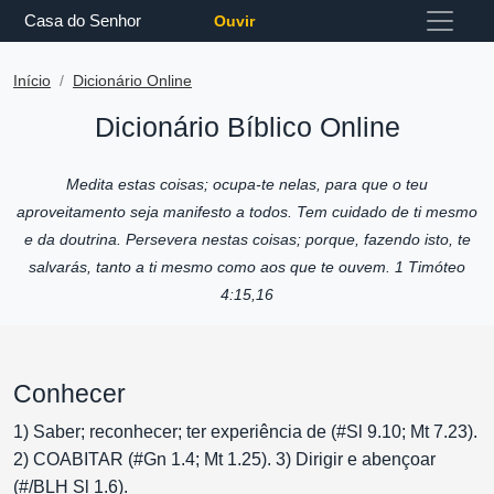
Casa do Senhor
Ouvir
Início
Dicionário Online
Dicionário Bíblico Online
Medita estas coisas; ocupa-te nelas, para que o teu
aproveitamento seja manifesto a todos. Tem cuidado de ti mesmo
e da doutrina. Persevera nestas coisas; porque, fazendo isto, te
salvarás, tanto a ti mesmo como aos que te ouvem. 1 Timóteo
4:15,16
Conhecer
1) Saber; reconhecer; ter experiência de (#Sl 9.10; Mt 7.23).
2) COABITAR (#Gn 1.4; Mt 1.25). 3) Dirigir e abençoar
(#/BLH Sl 1.6).