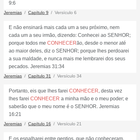
9:6
Jeremias
Capítulo 9
Versículo 6
E não ensinará mais cada um a seu próximo, nem
cada um a seu irmão, dizendo: Conhecei ao SENHOR;
porque todos me
CONHECER
ão, desde o menor até
ao maior deles, diz o SENHOR; porque lhes perdoarei
a sua maldade, e nunca mais me lembrarei dos seus
pecados. Jeremias 31:34
Jeremias
Capítulo 31
Versículo 34
Portanto, eis que lhes farei
CONHECER
, desta vez
lhes farei
CONHECER
a minha mão e o meu poder; e
saberão que o meu nome é o SENHOR. Jeremias
16:21
Jeremias
Capítulo 16
Versículo 21
E os espalharei entre gentios, que não conheceram,