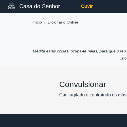
Casa do Senhor
Ouvir
Início
Dicionário Online
Medita estas coisas; ocupa-te nelas, para que o te
ist
Convulsionar
Cair, agitado e contraindo os mús