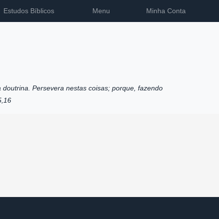
Estudos Bíblicos
Menu
Minha Conta
 doutrina. Persevera nestas coisas; porque, fazendo
5,16