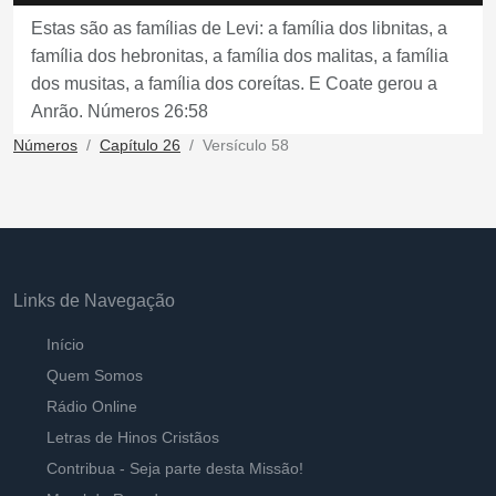
Estas são as famílias de Levi: a família dos libnitas, a
família dos hebronitas, a família dos malitas, a família
dos musitas, a família dos coreítas. E Coate gerou a
Anrão. Números 26:58
Números
Capítulo 26
Versículo 58
Links de Navegação
Início
Quem Somos
Rádio Online
Letras de Hinos Cristãos
Contribua - Seja parte desta Missão!