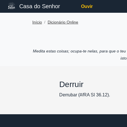
Casa do Senhor
Ouvir
Início
Dicionário Online
Medita estas coisas; ocupa-te nelas, para que o te
ist
Derruir
Derrubar (#/RA Sl 36.12).