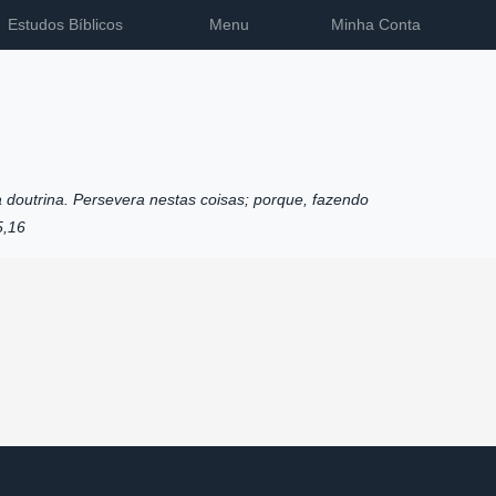
Estudos Bíblicos
Menu
Minha Conta
 doutrina. Persevera nestas coisas; porque, fazendo
5,16