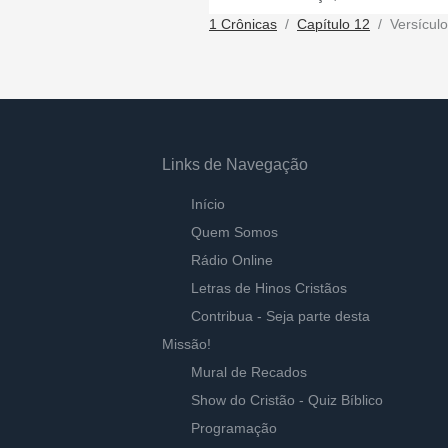
1 Crônicas
Capítulo 12
Versículo
Links de Navegação
Início
Quem Somos
Rádio Online
Letras de Hinos Cristãos
Contribua - Seja parte desta
Missão!
Mural de Recados
Show do Cristão - Quiz Bíblico
Programação