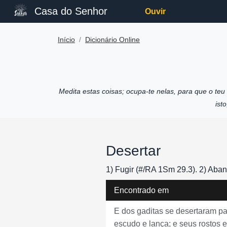
Casa do Senhor
Ouvir
Início
Dicionário Online
Medita estas coisas; ocupa-te nelas, para que o te
ist
Desertar
1) Fugir (#/RA 1Sm 29.3). 2) Aban
Encontrado em
E dos gaditas se desertaram pa
escudo e lança; e seus rostos 