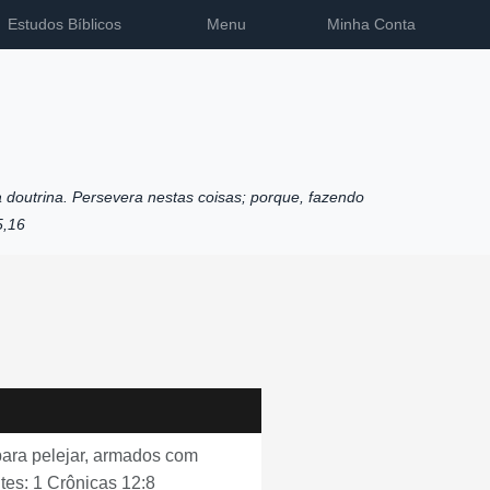
Estudos Bíblicos
Menu
Minha Conta
 doutrina. Persevera nestas coisas; porque, fazendo
5,16
 para pelejar, armados com
tes: 1 Crônicas 12:8