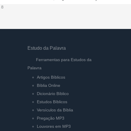
 8
Estudo da Palavra
Ferramentas para Estudos da
Palavra
Artigos Bíblicos
Bíblia Online
Dicionário Bíblico
Estudos Bíblicos
Versículos da Bíblia
Pregação MP3
Louvores em MP3