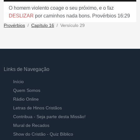
O homem violento coage o seu próximo, e o faz
DESLIZAR
por caminhos nada bons. Provérbios 16:29
Provérbios
Capítulo 16
Versículo 29
Links de Navegação
Início
Quem Somos
Rádio Online
Letras de Hinos Cristãos
Contribua - Seja parte desta Missão!
Mural de Recados
Show do Cristão - Quiz Bíblico