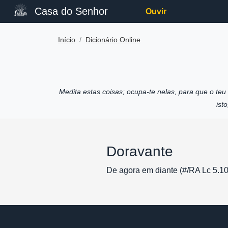
Casa do Senhor
Ouvir
Início
Dicionário Online
Medita estas coisas; ocupa-te nelas, para que o te
ist
Doravante
De agora em diante (#/RA Lc 5.10