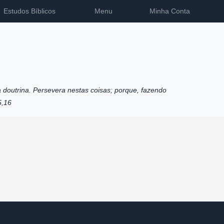
Estudos Bíblicos
Menu
Minha Conta
 doutrina. Persevera nestas coisas; porque, fazendo
5,16