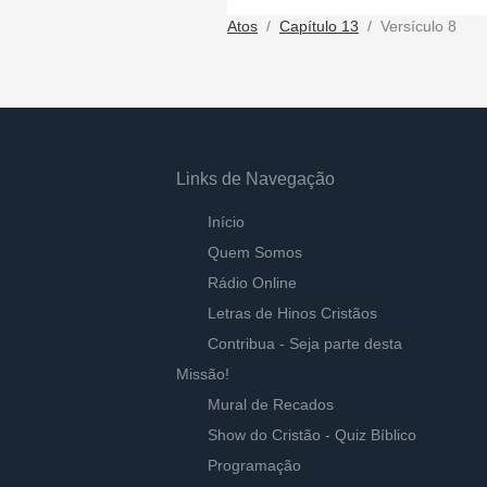
Atos
Capítulo 13
Versículo 8
Links de Navegação
Início
Quem Somos
Rádio Online
Letras de Hinos Cristãos
Contribua - Seja parte desta
Missão!
Mural de Recados
Show do Cristão - Quiz Bíblico
Programação