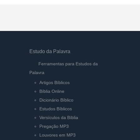
Estudo da Palavra
Ferramentas para Estudos da
Palavra
Artigos Bíblicos
Bíblia Online
Dicionário Bíblico
Estudos Bíblicos
Versículos da Bíblia
Pregação MP3
Louvores em MP3