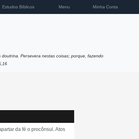
Estudos Bíblicos
Menu
Minha Conta
 doutrina. Persevera nestas coisas; porque, fazendo
5,16
partar da fé o procônsul. Atos