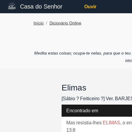
Casa do Senhor
Ouvir
Início
Dicionário Online
Medita estas coisas; ocupa-te nelas, para que o te
ist
Elimas
[Sábio ? Feiticeiro ?] Ver. BARJ
Encontrado em
Mas resistia-lhes
ELIMAS
, o e
13:8