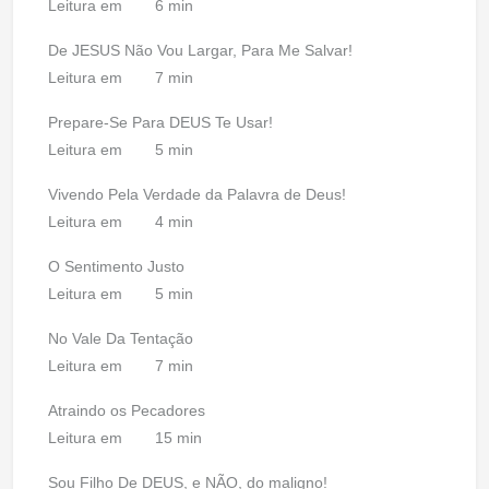
Leitura em
6 min
De JESUS Não Vou Largar, Para Me Salvar!
Leitura em
7 min
Prepare-Se Para DEUS Te Usar!
Leitura em
5 min
Vivendo Pela Verdade da Palavra de Deus!
Leitura em
4 min
O Sentimento Justo
Leitura em
5 min
No Vale Da Tentação
Leitura em
7 min
Atraindo os Pecadores
Leitura em
15 min
Sou Filho De DEUS, e NÃO, do maligno!