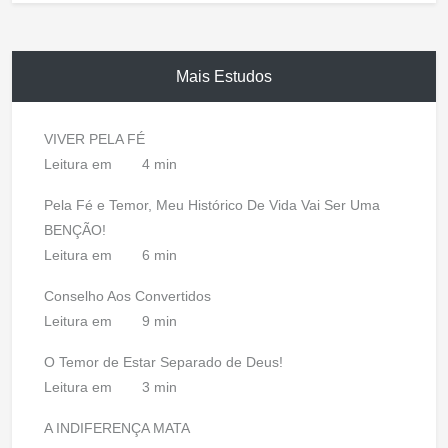
Mais Estudos
VIVER PELA FÉ
Leitura em
4 min
Pela Fé e Temor, Meu Histórico De Vida Vai Ser Uma
BENÇÃO!
Leitura em
6 min
Conselho Aos Convertidos
Leitura em
9 min
O Temor de Estar Separado de Deus!
Leitura em
3 min
A INDIFERENÇA MATA