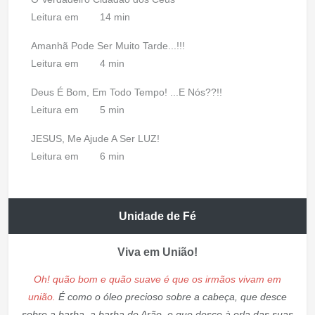
Leitura em
14 min
Amanhã Pode Ser Muito Tarde...!!!
Leitura em
4 min
Deus É Bom, Em Todo Tempo! ...E Nós??!!
Leitura em
5 min
JESUS, Me Ajude A Ser LUZ!
Leitura em
6 min
Unidade de Fé
Viva em União!
Oh! quão bom e quão suave é que os irmãos vivam em
união.
É como o óleo precioso sobre a cabeça, que desce
sobre a barba, a barba de Arão, e que desce à orla das suas