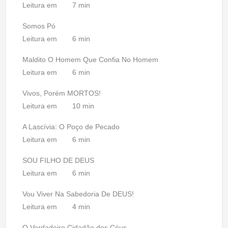
Leitura em
7 min
Somos Pó
Leitura em
6 min
Maldito O Homem Que Confia No Homem
Leitura em
6 min
Vivos, Porém MORTOS!
Leitura em
10 min
A Lascívia: O Poço de Pecado
Leitura em
6 min
SOU FILHO DE DEUS
Leitura em
6 min
Vou Viver Na Sabedoria De DEUS!
Leitura em
4 min
O Verdadeiro Cidadão dos Céus