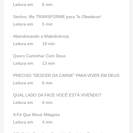
Leitura em
6 min
Senhor, Me TRANSFORME para Te Obedecer!
Leitura em
5 min
Abandonando a Maledicência
Leitura em
18 min
Quero Caminhar Com Deus
Leitura em
13 min
PRECISO "DESCER DA CARNE" PARA VIVER EM DEUS
Leitura em
6 min
QUAL LADO DA FACE VOCÊ ESTÁ VIVENDO?
Leitura em
6 min
A Fé Que Move Milagres
Leitura em
4 min