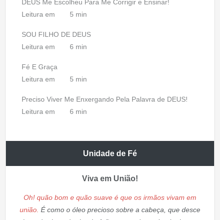
DEUS Me Escolheu Para Me Corrigir e Ensinar!
Leitura em
5 min
SOU FILHO DE DEUS
Leitura em
6 min
Fé E Graça
Leitura em
5 min
Preciso Viver Me Enxergando Pela Palavra de DEUS!
Leitura em
6 min
Unidade de Fé
Viva em União!
Oh! quão bom e quão suave é que os irmãos vivam em
união.
É como o óleo precioso sobre a cabeça, que desce