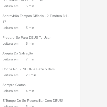
Sou Influenciado Por JESUS!
Leitura em
5 min
Sobrevirão Tempos Difíceis - 2 Timóteo 3:1-
17
Leitura em
5 min
Prepare-Se Para DEUS Te Usar!
Leitura em
5 min
Alegria Da Salvação
Leitura em
7 min
Confia No SENHOR e Faze o Bem
Leitura em
20 min
Sempre Gratos
Leitura em
4 min
É Tempo De Se Reconciliar Com DEUS!
Leitura em
3 min