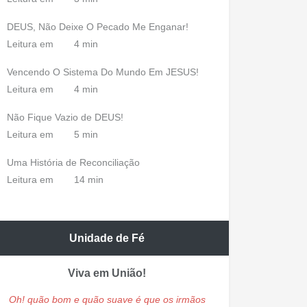
DEUS, Não Deixe O Pecado Me Enganar!
Leitura em
4 min
Vencendo O Sistema Do Mundo Em JESUS!
Leitura em
4 min
Não Fique Vazio de DEUS!
Leitura em
5 min
Uma História de Reconciliação
Leitura em
14 min
Unidade de Fé
Viva em União!
Oh! quão bom e quão suave é que os irmãos