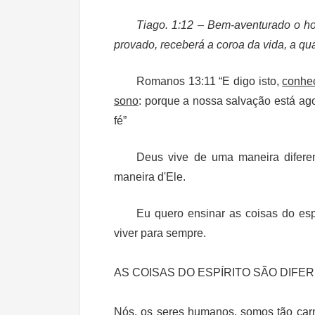
Tiago. 1:12 – Bem-aventurado o ho
provado, receberá a coroa da vida, a qu
Romanos 13:11 “E digo isto,
conhe
sono
: porque a nossa salvação está ag
fé”
Deus vive de uma maneira difere
maneira d'Ele.
Eu quero ensinar as coisas do es
viver para sempre.
AS COISAS DO ESPÍRITO SÃO DIFE
Nós, os seres humanos, somos tão carn