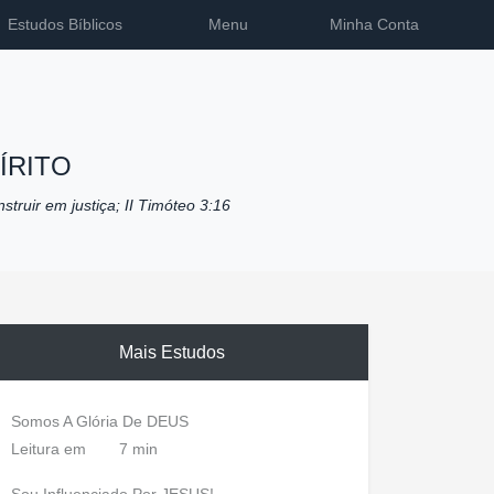
Estudos Bíblicos
Menu
Minha Conta
ÍRITO
nstruir em justiça; II Timóteo 3:16
Mais Estudos
Somos A Glória De DEUS
Leitura em
7 min