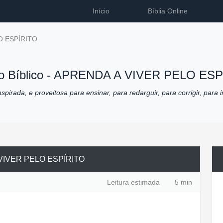
Início
Bíblia Online
O ESPÍRITO
 Bíblico -
APRENDA A VIVER PELO ESP
pirada, e proveitosa para ensinar, para redarguir, para corrigir, para i
VIVER PELO ESPÍRITO
Leitura estimada
5 min