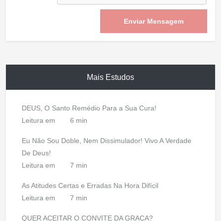
Enviar Mensagem
Mais Estudos
DEUS, O Santo Remédio Para a Sua Cura!
Leitura em
6 min
Eu Não Sou Doble, Nem Dissimulador! Vivo A Verdade
De Deus!
Leitura em
7 min
As Atitudes Certas e Erradas Na Hora Difícil
Leitura em
7 min
QUER ACEITAR O CONVITE DA GRAÇA?