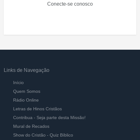
Conecte-se conosco
Links de Navegação
Início
Quem Somos
Rádio Online
Letras de Hinos Cristãos
Contribua - Seja parte desta Missão!
Mural de Recados
Show do Cristão - Quiz Bíblico