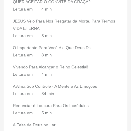
QUER ACEITAR O CONVITE DA GRAÇA?
Leitura em
4 min
JESUS Veio Para Nos Resgatar da Morte, Para Termos
VIDA ETERNA!
Leitura em
5 min
O Importante Para Você é o Que Deus Diz
Leitura em
8 min
Vivendo Para Alcançar o Reino Celestial!
Leitura em
4 min
A Alma Sob Controle - A Mente e As Emoções
Leitura em
34 min
Renunciar é Loucura Para Os Incrédulos
Leitura em
5 min
A Falta de Deus no Lar