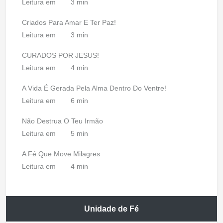
Leitura em
3 min
Criados Para Amar E Ter Paz!
Leitura em
3 min
CURADOS POR JESUS!
Leitura em
4 min
A Vida É Gerada Pela Alma Dentro Do Ventre!
Leitura em
6 min
Não Destrua O Teu Irmão
Leitura em
5 min
A Fé Que Move Milagres
Leitura em
4 min
Unidade de Fé