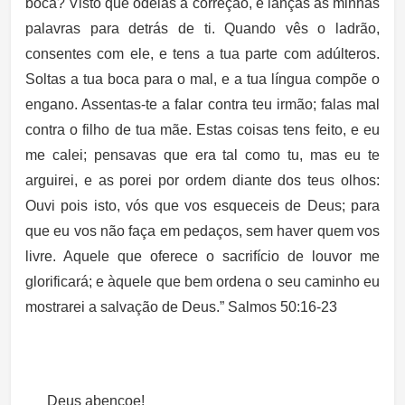
boca? Visto que odeias a correção, e lanças as minhas
palavras para detrás de ti. Quando vês o ladrão,
consentes com ele, e tens a tua parte com adúlteros.
Soltas a tua boca para o mal, e a tua língua compõe o
engano. Assentas-te a falar contra teu irmão; falas mal
contra o filho de tua mãe. Estas coisas tens feito, e eu
me calei; pensavas que era tal como tu, mas eu te
arguirei, e as porei por ordem diante dos teus olhos:
Ouvi pois isto, vós que vos esqueceis de Deus; para
que eu vos não faça em pedaços, sem haver quem vos
livre. Aquele que oferece o sacrifício de louvor me
glorificará; e àquele que bem ordena o seu caminho eu
mostrarei a salvação de Deus.” Salmos 50:16-23
Deus abençoe!