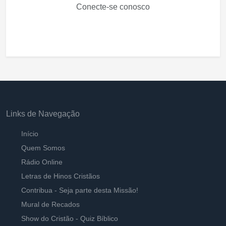
Conecte-se conosco
Links de Navegação
Início
Quem Somos
Rádio Online
Letras de Hinos Cristãos
Contribua - Seja parte desta Missão!
Mural de Recados
Show do Cristão - Quiz Bíblico