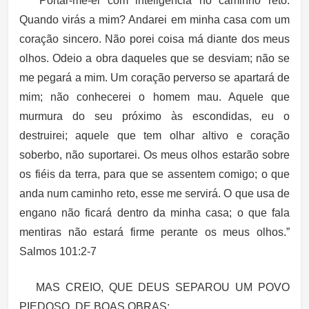
“Portar-me-ei com inteligência no caminho reto.
Quando virás a mim? Andarei em minha casa com um
coração sincero. Não porei coisa má diante dos meus
olhos. Odeio a obra daqueles que se desviam; não se
me pegará a mim. Um coração perverso se apartará de
mim; não conhecerei o homem mau. Aquele que
murmura do seu próximo às escondidas, eu o
destruirei; aquele que tem olhar altivo e coração
soberbo, não suportarei. Os meus olhos estarão sobre
os fiéis da terra, para que se assentem comigo; o que
anda num caminho reto, esse me servirá. O que usa de
engano não ficará dentro da minha casa; o que fala
mentiras não estará firme perante os meus olhos.”
Salmos 101:2-7
MAS CREIO, QUE DEUS SEPAROU UM POVO
PIEDOSO, DE BOAS OBRAS: