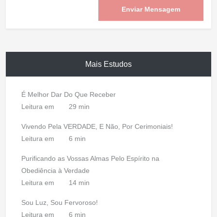
Enviar Mensagem
Mais Estudos
É Melhor Dar Do Que Receber
Leitura em
29 min
Vivendo Pela VERDADE, E Não, Por Cerimoniais!
Leitura em
6 min
Purificando as Vossas Almas Pelo Espírito na
Obediência à Verdade
Leitura em
14 min
Sou Luz, Sou Fervoroso!
Leitura em
6 min