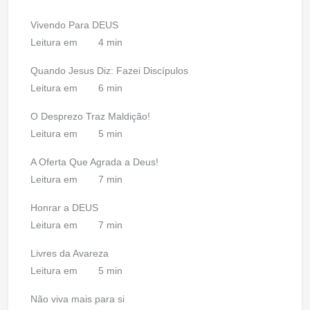
Vivendo Para DEUS
Leitura em
4 min
Quando Jesus Diz: Fazei Discípulos
Leitura em
6 min
O Desprezo Traz Maldição!
Leitura em
5 min
A Oferta Que Agrada a Deus!
Leitura em
7 min
Honrar a DEUS
Leitura em
7 min
Livres da Avareza
Leitura em
5 min
Não viva mais para si