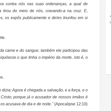
ra contra nós nas suas ordenanças, a qual de
a tirou do meio de nós, cravando-a na cruz. E,
s, os expôs publicamente e deles triunfou em si
rte.
m da carne e do sangue, também ele participou das
uilasse o que tinha o império da morte, isto é, o
os.
dizia: Agora é chegada a salvação, e a força, e o
 Cristo; porque já o acusador de nossos irmãos é
os acusava de dia e de noite."
(Apocalipse 12:10)