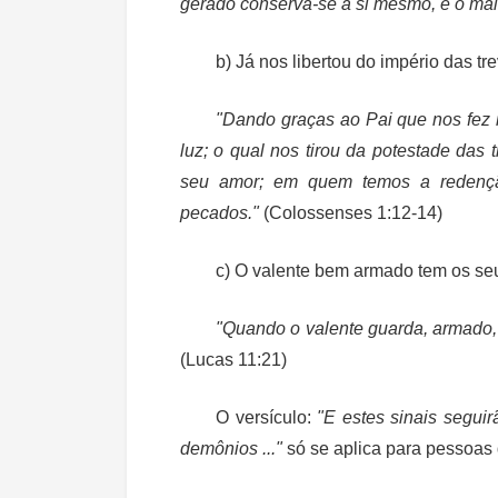
gerado conserva-se a si mesmo, e o mal
b) Já nos libertou do império das tr
"Dando graças ao Pai que nos fez 
luz;
o qual nos tirou da potestade das t
seu amor
; em quem temos a redençã
pecados."
(Colossenses 1:12-14)
c) O valente bem armado tem os se
"Quando o valente guarda, armado,
(Lucas 11:21)
O versículo:
"E estes sinais segu
demônios ..."
só se aplica para pessoas 