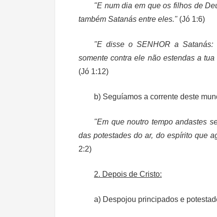
"E num dia em que os filhos de De
também Satanás entre eles."
(Jó 1:6)
"E disse o SENHOR a Satanás: E
somente contra ele não estendas a tu
(Jó 1:12)
b) Seguíamos a corrente deste mun
"Em que noutro tempo andastes se
das potestades do ar, do espírito que a
2:2)
2. Depois de Cristo:
a) Despojou principados e potestade