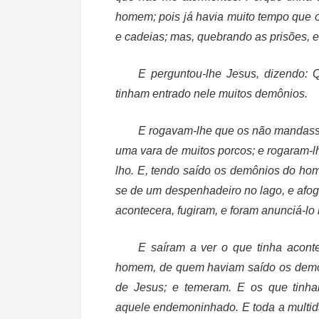
homem; pois já havia muito tempo que 
e cadeias; mas, quebrando as prisões, e
E perguntou-lhe Jesus, dizendo: 
tinham entrado nele muitos demônios.
E rogavam-lhe que os não mandasse
uma vara de muitos porcos; e rogaram-l
lho. E, tendo saído os demônios do ho
se de um despenhadeiro no lago, e afo
acontecera, fugiram, e foram anunciá-lo
E saíram a ver o que tinha acont
homem, de quem haviam saído os demôni
de Jesus; e temeram. E os que tinha
aquele endemoninhado. E toda a multid