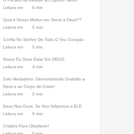
O Pecado de Resistir ao Espírito Santo!
Leitura em
6 min
Qual é Nosso Motivo em Servir a Deus??
Leitura em
5 min
Confia No Senhor De Todo O Teu Coração
Leitura em
5 min
Nosso Eu Deve Estar Em DEUS!
Leitura em
4 min
Zelo Verdadeiro: Demonstrando Gratidão a
Deus e ao Corpo de Cristo!
Leitura em
5 min
Deus Nos Ouve, Se Nos Voltarmos a ELE
Leitura em
6 min
Criados Para Obedecer!
Leitura em
5 min