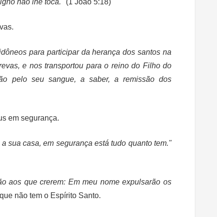
igno não lhe toca."
(1 João 5:18)
evas.
idôneos para participar da herança dos santos na
revas, e nos transportou para o reino do Filho do
o pelo seu sangue, a saber, a remissão dos
us em segurança.
 a sua casa, em segurança está tudo quanto tem."
irão aos que crerem: Em meu nome expulsarão os
que não tem o Espírito Santo.