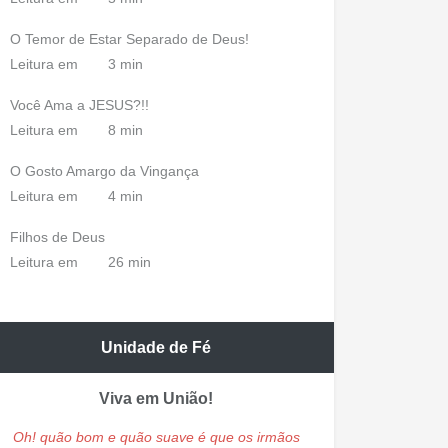
O Temor de Estar Separado de Deus!
Leitura em
3 min
Você Ama a JESUS?!!
Leitura em
8 min
O Gosto Amargo da Vingança
Leitura em
4 min
Filhos de Deus
Leitura em
26 min
Unidade de Fé
Viva em União!
Oh! quão bom e quão suave é que os irmãos