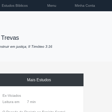
Estudos Bíblicos
Menu
Minha Conta
 Trevas
nstruir em justiça; II Timóteo 3:16
Mais Estudos
Ex-Viciados
Leitura em
7 min