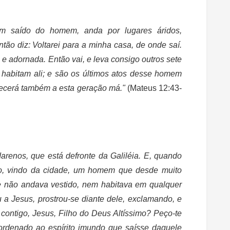
em saído do homem, anda por lugares áridos,
tão diz: Voltarei para a minha casa, de onde saí.
 e adornada. Então vai, e leva consigo outros sete
o, habitam ali; e são os últimos atos desse homem
tecerá também a esta geração má."
(Mateus 12:43-
arenos, que está defronte da Galiléia. E, quando
tro, vindo da cidade, um homem que desde muito
 não andava vestido, nem habitava em qualquer
 a Jesus, prostrou-se diante dele, exclamando, e
contigo, Jesus, Filho do Deus Altíssimo? Peço-te
ordenado ao espírito imundo que saísse daquele