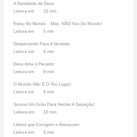
A Santidade de Deus
Leitura em
15 min
Estou No Mundo... Mas, NÃO Sou Do Mundo!
Leitura em
5 min
Despertando Para A Verdade
Leitura em
6 min
Deus Ama o Pecador
Leitura em
8 min
O Mundo Não É O Teu Lugar!
Leitura em
5 min
Somos Um Grão Para Herdar A Salvação!
Leitura em
10 min
Lábios que Corrigem e Abençoam
Leitura em
5 min