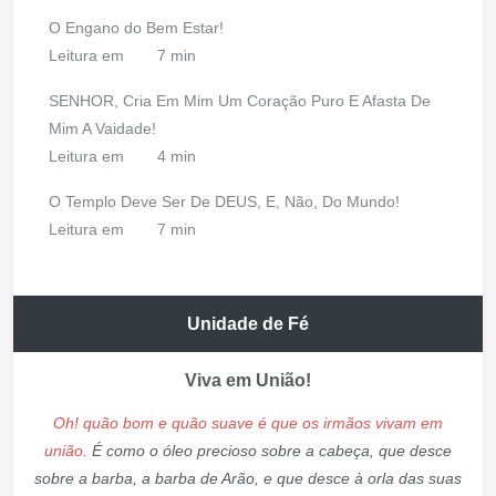
O Engano do Bem Estar!
Leitura em
7 min
SENHOR, Cria Em Mim Um Coração Puro E Afasta De
Mim A Vaidade!
Leitura em
4 min
O Templo Deve Ser De DEUS, E, Não, Do Mundo!
Leitura em
7 min
Unidade de Fé
Viva em União!
Oh! quão bom e quão suave é que os irmãos vivam em
união.
É como o óleo precioso sobre a cabeça, que desce
sobre a barba, a barba de Arão, e que desce à orla das suas