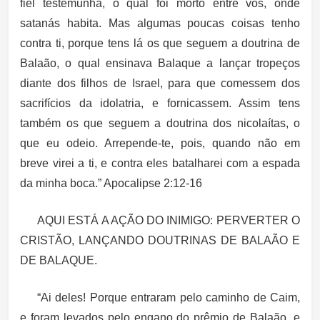
fiel testemunha, o qual foi morto entre vós, onde
satanás habita. Mas algumas poucas coisas tenho
contra ti, porque tens lá os que seguem a doutrina de
Balaão, o qual ensinava Balaque a lançar tropeços
diante dos filhos de Israel, para que comessem dos
sacrifícios da idolatria, e fornicassem. Assim tens
também os que seguem a doutrina dos nicolaítas, o
que eu odeio. Arrepende-te, pois, quando não em
breve virei a ti, e contra eles batalharei com a espada
da minha boca.” Apocalipse 2:12-16
AQUI ESTÁ A AÇÃO DO INIMIGO: PERVERTER O
CRISTÃO, LANÇANDO DOUTRINAS DE BALAÃO E
DE BALAQUE.
“Ai deles! Porque entraram pelo caminho de Caim,
e foram levados pelo engano do prêmio de Balaão, e