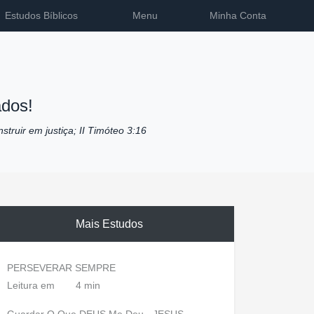
Estudos Bíblicos
Menu
Minha Conta
dos!
nstruir em justiça; II Timóteo 3:16
Mais Estudos
PERSEVERAR SEMPRE
Leitura em
4 min