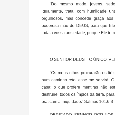
“Do mesmo modo, jovens, sede
igualmente, tratai com humildade u
orgulhosos, mas concede graça aos
poderosa mão de DEUS, para que Ele 
toda a vossa ansiedade, porque Ele tem 
O SENHOR DEUS = O ÚNICO, V
“Os meus olhos procurarão os fiéi
num caminho reto, esse me servirá. O
casa; o que profere mentiras não es
destruirei todos os ímpios da terra, p
praticam a iniquidade.” Salmos 101.6-8
OBRIGADO, SENHOR, POR NOS 