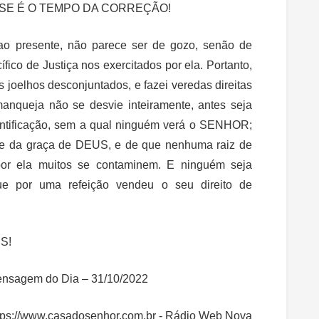
SSE É O TEMPO DA CORREÇÃO!
 ao presente, não parece ser de gozo, senão de
ífico de Justiça nos exercitados por ela. Portanto,
s joelhos desconjuntados, e fazei veredas direitas
anqueja não se desvie inteiramente, antes seja
antificação, sem a qual ninguém verá o SENHOR;
ve da graça de DEUS, e de que nenhuma raiz de
 por ela muitos se contaminem. E ninguém seja
ue por uma refeição vendeu o seu direito de
S!
Mensagem do Dia – 31/10/2022
tps://www.casadosenhor.com.br - Rádio Web Nova