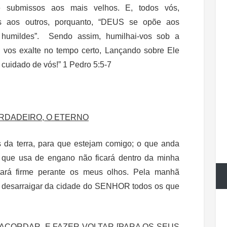
 submissos aos mais velhos. E, todos vós,
ns aos outros, porquanto, “DEUS se opõe aos
 humildes”. Sendo assim, humilhai-vos sob a
vos exalte no tempo certo, Lançando sobre Ele
cuidado de vós!” 1 Pedro 5:5-7
ERDADEIRO, O ETERNO
s da terra, para que estejam comigo; o que anda
 que usa de engano não ficará dentro da minha
tará firme perante os meus olhos. Pela manhã
ara desarraigar da cidade do SENHOR todos os que
ACORDAR, E FAZER VOLTAR [PARA OS SEUS