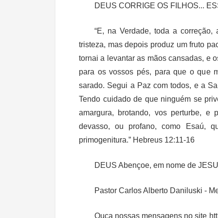
DEUS CORRIGE OS FILHOS... E
“E, na Verdade, toda a correção,
tristeza, mas depois produz um fruto pac
tornai a levantar as mãos cansadas, e o
para os vossos pés, para que o que m
sarado. Segui a Paz com todos, e a S
Tendo cuidado de que ninguém se pri
amargura, brotando, vos perturbe, e
devasso, ou profano, como Esaú, q
primogenitura.” Hebreus 12:11-16
DEUS Abençoe, em nome de JESU
Pastor Carlos Alberto Daniluski - 
Ouça nossas mensagens no site ht