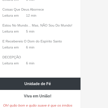
Coisas Que Deus Aborrece
Leitura em
12 min
Estou No Mundo... Mas, NÃO Sou Do Mundo!
Leitura em
5 min
E Recebereis O Dom do Espírito Santo
Leitura em
6 min
DECEPÇÃO
Leitura em
6 min
Unidade de Fé
Viva em União!
Oh! quão bom e quão suave é que os irmãos