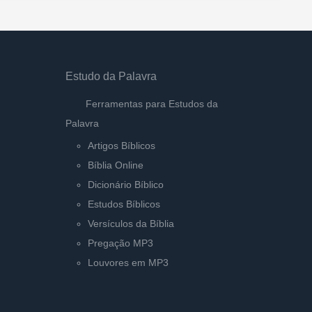
Estudo da Palavra
Ferramentas para Estudos da
Palavra
Artigos Bíblicos
Bíblia Online
Dicionário Bíblico
Estudos Bíblicos
Versículos da Bíblia
Pregação MP3
Louvores em MP3