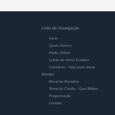
Links de Navegação
Início
Quem Somos
Rádio Online
Letras de Hinos Cristãos
Contribua - Seja parte desta
Missão!
Mural de Recados
Show do Cristão - Quiz Bíblico
Programação
Contato