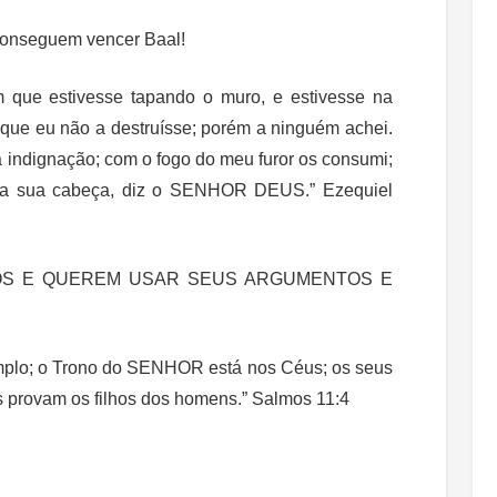
conseguem vencer Baal!
 que estivesse tapando o muro, e estivesse na
a que eu não a destruísse; porém a ninguém achei.
a indignação; com o fogo do meu furor os consumi;
e a sua cabeça, diz o SENHOR DEUS.” Ezequiel
OS E QUEREM USAR SEUS ARGUMENTOS E
plo; o Trono do SENHOR está nos Céus; os seus
s provam os filhos dos homens.” Salmos 11:4