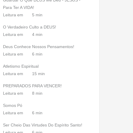
Guardar O Que DEUS Me Deu - JESUS -
Para Ter A VIDA!
Leitura em
5 min
O Verdadeiro Culto a DEUS!
Leitura em
4 min
Deus Conhece Nossos Pensamentos!
Leitura em
6 min
Atletismo Espiritual
Leitura em
15 min
PREPARADOS PARA VENCER!
Leitura em
8 min
Somos Pó
Leitura em
6 min
Ser Cheio Das Virtudes Do Espírito Santo!
Leitura em
6 min