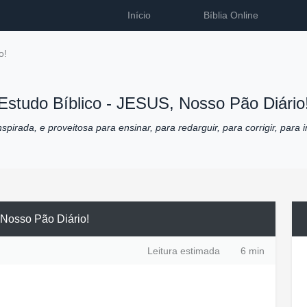
Início
Bíblia Online
o!
Estudo Bíblico -
JESUS, Nosso Pão Diário
pirada, e proveitosa para ensinar, para redarguir, para corrigir, para i
Nosso Pão Diário!
Leitura estimada
6 min