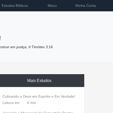
Estudos Bíblicos
Menu
Minha Conta
!
nstruir em justiça; II Timóteo 3:16
Mais Estudos
Cultuando a Deus em Espírito e Em Verdade!
Leitura em
6 min