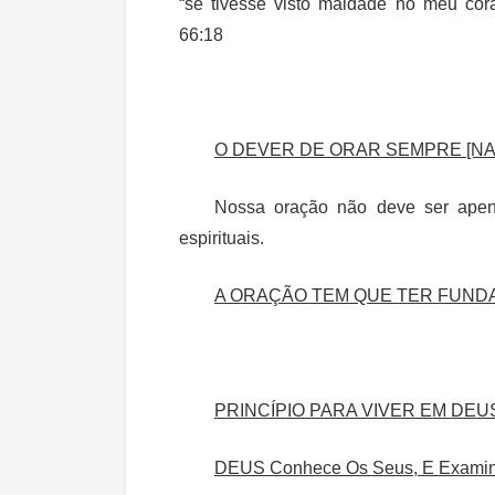
“se tivesse visto maldade no meu co
66:18
O DEVER DE ORAR SEMPRE [NA 
Nossa oração não deve ser apen
espirituais.
A ORAÇÃO TEM QUE TER FUND
PRINCÍPIO PARA VIVER EM DEU
DEUS Conhece Os Seus, E Examina