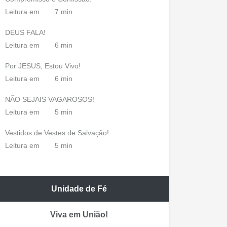
Leitura em
7 min
DEUS FALA!
Leitura em
6 min
Por JESUS, Estou Vivo!
Leitura em
6 min
NÃO SEJAIS VAGAROSOS!
Leitura em
5 min
Vestidos de Vestes de Salvação!
Leitura em
5 min
Unidade de Fé
Viva em União!