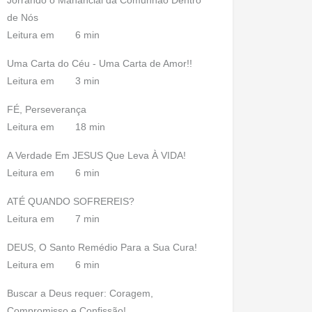
Jorrando o Manancial da Comunhão Dentro
de Nós
Leitura em
6 min
Uma Carta do Céu - Uma Carta de Amor!!
Leitura em
3 min
FÉ, Perseverança
Leitura em
18 min
A Verdade Em JESUS Que Leva À VIDA!
Leitura em
6 min
ATÉ QUANDO SOFREREIS?
Leitura em
7 min
DEUS, O Santo Remédio Para a Sua Cura!
Leitura em
6 min
Buscar a Deus requer: Coragem,
Compromisso e Confissão!