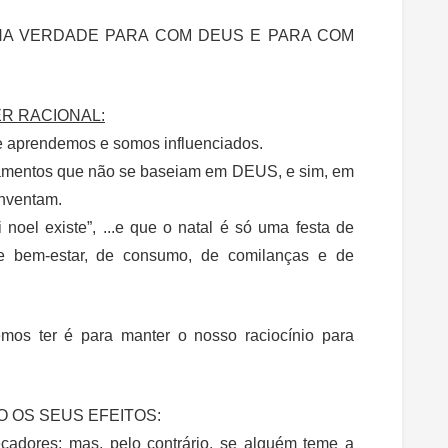
 NA VERDADE PARA COM DEUS E PARA COM
R RACIONAL:
ue aprendemos e somos influenciados.
namentos que não se baseiam em DEUS, e sim, em
inventam.
i noel existe”, ...e que o natal é só uma festa de
 de bem-estar, de consumo, de comilanças e de
mos ter é para manter o nosso raciocínio para
O OS SEUS EFEITOS:
dores; mas, pelo contrário, se alguém teme a