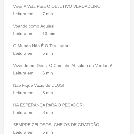
Viver A Vida Para O OBJETIVO VERDADEIRO
Leitura em
7 min
Voando como Águias!
Leitura em
13 min
O Mundo Não É O Teu Lugar!
Leitura em
5 min
Vivendo em Deus, O Caminho Absoluto da Verdade!
Leitura em
6 min
Não Fique Vazio de DEUS!
Leitura em
5 min
HÁ ESPERANÇA PARA O PECADOR!
Leitura em
8 min
SEMPRE ZELOSOS, CHEIOS DE GRATIDÃO
Leitura em
6 min