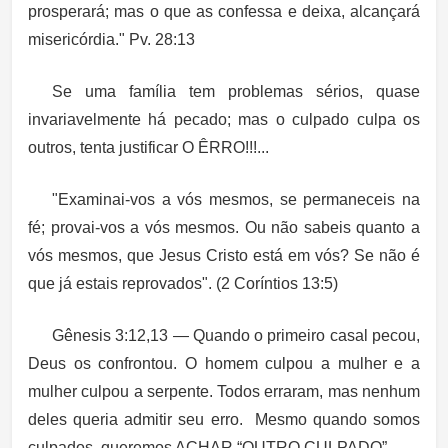
prosperará; mas o que as confessa e deixa, alcançará
misericórdia."
Pv. 28:13
Se uma família tem problemas sérios, quase
invariavelmente há pecado; mas
o culpado culpa os
outros
, tenta justificar O ÊRRO!!!...
"Examinai-vos a vós mesmos, se permaneceis na
fé; provai-vos a vós mesmos. Ou não sabeis quanto a
vós mesmos, que Jesus Cristo está em vós? Se não é
que já estais reprovados". (
2 Coríntios 13:5)
Gênesis 3:12,13 — Quando o primeiro casal pecou,
Deus os confrontou. O homem culpou a mulher e a
mulher culpou a serpente.
Todos erraram, mas nenhum
deles queria admitir seu erro.
Mesmo quando somos
culpados, queremos ACHAR “OUTRO CULPADO”.