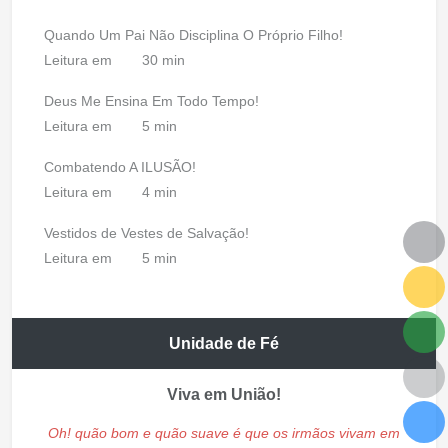
Quando Um Pai Não Disciplina O Próprio Filho!
Leitura em
30 min
Deus Me Ensina Em Todo Tempo!
Leitura em
5 min
Combatendo A ILUSÃO!
Leitura em
4 min
Vestidos de Vestes de Salvação!
Leitura em
5 min
Unidade de Fé
Viva em União!
Oh! quão bom e quão suave é que os irmãos vivam em