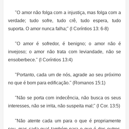
"O amor não folga com a injustiça, mas folga com a
verdade; tudo sofre, tudo crê, tudo espera, tudo
suporta. O amor nunca falha;" (I Coríntios 13: 6-8)
"O amor é sofredor, é benigno; o amor não é
invejoso; o amor não trata com leviandade, não se
ensoberbece." (I Coríntios 13:4)
"Portanto, cada um de nós, agrade ao seu próximo
no que é bom para edificação." (Romanos 15:1)
"Não se porta com indecência, não busca os seus
interesses, não se irrita, não suspeita mal;" (I Cor. 13:5)
"Não atente cada um para o que é propriamente
seu, mas cada qual também para o que é dos outros.