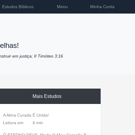
Estudos Bíblicos
Menu
Minha Conta
elhas!
nstruir em justiça; II Timóteo 3:16
Mais Estudos
A Alma Curada É Unida!
Leitura em
4 min