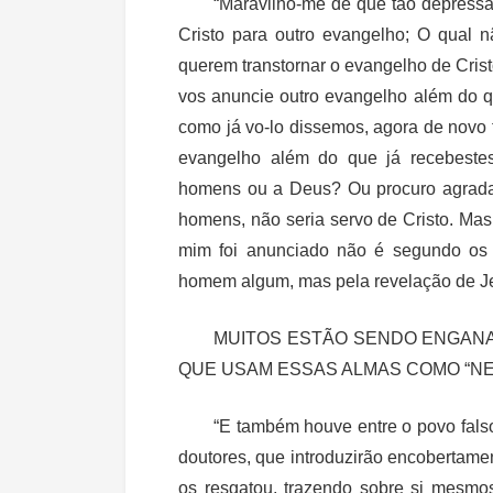
“Maravilho-me de que tão depress
Cristo para outro evangelho; O qual 
querem transtornar o evangelho de Cri
vos anuncie outro evangelho além do q
como já vo-lo dissemos, agora de novo
evangelho além do que já recebeste
homens ou a Deus? Ou procuro agrada
homens, não seria servo de Cristo. Mas
mim foi anunciado não é segundo os
homem algum, mas pela revelação de Jes
MUITOS ESTÃO SENDO ENGANA
QUE USAM ESSAS ALMAS COMO “NEG
“E também houve entre o povo fals
doutores, que
introduzirão encobertame
os resgatou, trazendo sobre si mesmos