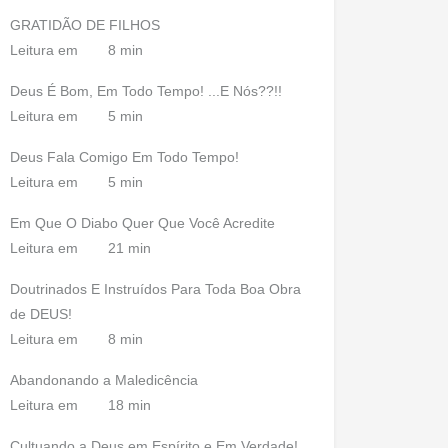
GRATIDÃO DE FILHOS
Leitura em
8 min
Deus É Bom, Em Todo Tempo! ...E Nós??!!
Leitura em
5 min
Deus Fala Comigo Em Todo Tempo!
Leitura em
5 min
Em Que O Diabo Quer Que Você Acredite
Leitura em
21 min
Doutrinados E Instruídos Para Toda Boa Obra
de DEUS!
Leitura em
8 min
Abandonando a Maledicência
Leitura em
18 min
Cultuando a Deus em Espírito e Em Verdade!