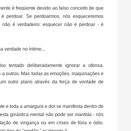
mente é freqüente devido ao falso conceito de que
 é perdoar. Se perdoarmos, nós esqueceremos
 não é verdadeiro: esquecer não é perdoar - é
 verdade no íntimo...
so tentado deliberadamente ignorar a ofensa,
a outros. Mas todas as emoções, maquinações e
num outro plano através da força de vontade de
e e toda a amargura e dor se manifesta dentro de
sta ginástica mental não pode ser mantida - nós
ção de vingança ou em crises de fúria e ódio.
te tipo de "perdão " realmente é.