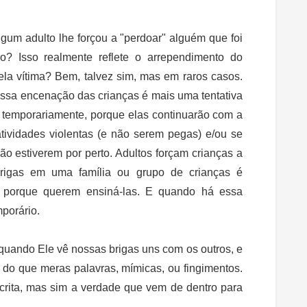
gum adulto lhe forçou a "perdoar" alguém que foi
ro? Isso realmente reflete o arrependimento do
ela vítima? Bem, talvez sim, mas em raros casos.
ssa encenação das crianças é mais uma tentativa
s temporariamente, porque elas continuarão com a
ividades violentas (e não serem pegas) e/ou se
ão estiverem por perto. Adultos forçam crianças a
rigas em uma família ou grupo de crianças é
ém porque querem ensiná-las. E quando há essa
porário.
quando Ele vê nossas brigas uns com os outros, e
do que meras palavras, mímicas, ou fingimentos.
rita, mas sim a verdade que vem de dentro para