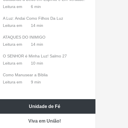
Leitura em
6 min
A Luz: Andai Como Filhos Da Luz
Leitura em
14 min
ATAQUES DO INIMIGO
Leitura em
14 min
O SENHOR é Minha Luz! Salmo 27
Leitura em
10 min
Como Manusear a Bíblia
Leitura em
9 min
Unidade de Fé
Viva em União!