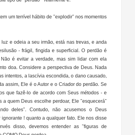
 um terrível hábito de "explodir" nos momentos
 luz e odeia a seu irmão, está nas trevas, e anda
lusão - frágil, fingida e superficial. O perdão é
o. Não é evitar a verdade, mas sim lidar com ela
nto doa. Considere a perspectiva de Deus. Nada
s intentos, a lascívia escondida, o dano causado,
nda assim, Ele é o Autor e o Criador do perdão. Se
mos que fazê-lo de acordo com Seus métodos - e
s a quem Deus escolhe perdoar, Ele "esquecerá"
ando deles". Contudo, não acusemos o Deus
 ignorante ! quanto a qualquer fato. Ele nos disse
nvés disso, devemos entender as "figuras de
 de COMO Deus perdoa.