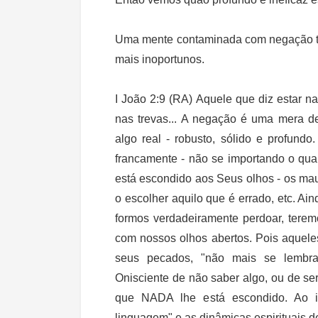
Uma mente contaminada com negação tem
mais inoportunos.
I João 2:9 (RA) Aquele que diz estar na
nas trevas... A negação é uma mera desi
algo real - robusto, sólido e profund
francamente - não se importando o qua
está escondido aos Seus olhos - os mau
o escolher aquilo que é errado, etc. Ai
formos verdadeiramente perdoar, tere
com nossos olhos abertos. Pois aquele
seus pecados, "não mais se lembr
Onisciente de não saber algo, ou de ser
que NADA lhe está escondido. Ao i
linguagem" e as dinâmicas espirituais