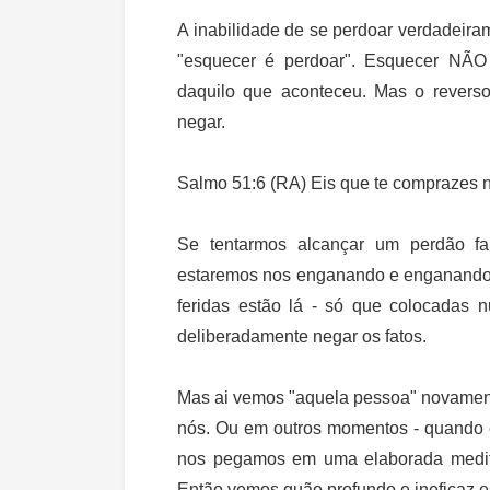
A inabilidade de se perdoar verdadeira
"esquecer é perdoar". Esquecer NÃO
daquilo que aconteceu. Mas o reverso
negar.
Salmo 51:6 (RA) Eis que te comprazes na
Se tentarmos alcançar um perdão fal
estaremos nos enganando e enganando 
feridas estão lá - só que colocadas 
deliberadamente negar os fatos.
Mas ai vemos "aquela pessoa" novament
nós. Ou em outros momentos - quando e
nos pegamos em uma elaborada medita
Então vemos quão profundo e ineficaz es