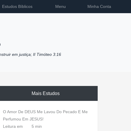
Estudos Bíblicos
Menu
Minha Conta
o
nstruir em justiça; II Timóteo 3:16
Mais Estudos
O Amor De DEUS Me Lavou Do Pecado E Me
Perfumou Em JESUS!
Leitura em
5 min