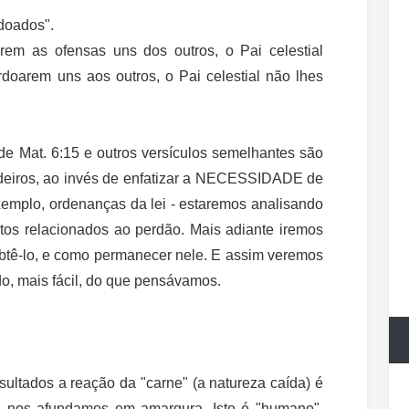
doados".
rem as ofensas uns dos outros, o Pai celestial
oarem uns aos outros, o Pai celestial não lhes
 Mat. 6:15 e outros versículos semelhantes são
deiros, ao invés de enfatizar a NECESSIDADE de
exemplo, ordenanças da lei - estaremos analisando
ntos relacionados ao perdão. Mais adiante iremos
obtê-lo, e como permanecer nele. E assim veremos
ado, mais fácil, do que pensávamos.
ultados a reação da "carne" (a natureza caída) é
u nos afundamos em amargura. Isto é "humano".