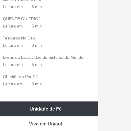
Leitura em
8 min
QUENTE OU FRIO?
Leitura em
5 min
Tesouros No Céu
Leitura em
8 min
Livres da Escravidão do Sistema do Mundo!
Leitura em
5 min
Obediência Por Fé
Leitura em
8 min
Unidade de Fé
Viva em União!