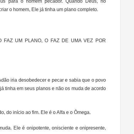
eus para o homem pecador. Quando Deus, no
e criar o homem, Ele já tinha um plano completo.
 FAZ UM PLANO, O FAZ DE UMA VEZ POR
e Adão iria desobedecer e pecar e sabia que o povo
Ele já tinha em seus planos e não os muda de acordo
o, do início ao fim. Ele é o Alfa e o Ômega.
uda. Ele é onipotente, onisciente e onipresente,