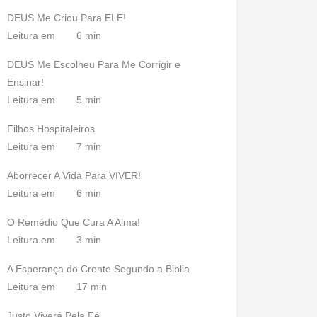
DEUS Me Criou Para ELE!
Leitura em
6 min
DEUS Me Escolheu Para Me Corrigir e
Ensinar!
Leitura em
5 min
Filhos Hospitaleiros
Leitura em
7 min
Aborrecer A Vida Para VIVER!
Leitura em
6 min
O Remédio Que Cura A Alma!
Leitura em
3 min
A Esperança do Crente Segundo a Biblia
Leitura em
17 min
Justo Viverá Pela Fé