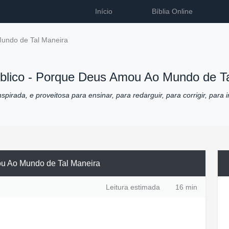
Início
Bíblia Online
undo de Tal Maneira
blico -
Porque Deus Amou Ao Mundo de Ta
pirada, e proveitosa para ensinar, para redarguir, para corrigir, para i
u Ao Mundo de Tal Maneira
Leitura estimada
16 min