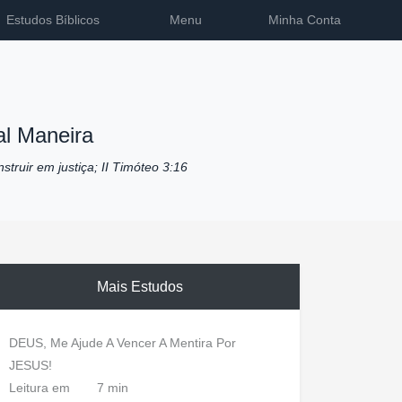
Estudos Bíblicos
Menu
Minha Conta
l Maneira
nstruir em justiça; II Timóteo 3:16
Mais Estudos
DEUS, Me Ajude A Vencer A Mentira Por
JESUS!
Leitura em
7 min