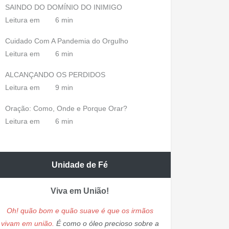
SAINDO DO DOMÍNIO DO INIMIGO
Leitura em
6 min
Cuidado Com A Pandemia do Orgulho
Leitura em
6 min
ALCANÇANDO OS PERDIDOS
Leitura em
9 min
Oração: Como, Onde e Porque Orar?
Leitura em
6 min
Unidade de Fé
Viva em União!
Oh! quão bom e quão suave é que os irmãos
vivam em união.
É como o óleo precioso sobre a