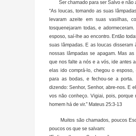
Ser chamado para ser Salvo e não a
“As loucas, tomando as suas lâmpadas
levaram azeite em suas vasilhas, 
tosquenejaram todas, e adormeceram. 
esposo, saí-lhe ao encontro. Então tod
suas lâmpadas. E as loucas disseram à
nossas lâmpadas se apagam. Mas as p
que nos falte a nós e a vós, ide antes
elas ido comprá-lo, chegou o esposo,
para as bodas, e fechou-se a porta.
dizendo: Senhor, Senhor, abre-nos. E 
vos não conheço. Vigiai, pois, porque
homem há de vir.” Mateus 25:3-13
Muitos são chamados, poucos Esco
poucos os que se salvam: