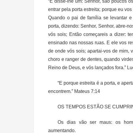
“E disse-lhe um: Senhor, são poucos o
entrar pela porta estreita
; porque eu vos
Quando o pai de família se levantar e 
porta, dizendo: Senhor, Senhor, abre-no
vós sois; Então começareis a dizer: t
ensinado nas nossas ruas. E ele vos r
de onde vós sois; apartai-vos de mim, v
choro e ranger de dentes, quando virdes
Reino de Deus, e vós lançados fora.” L
“E porque estreita é a porta, e ape
encontrem.” Mateus 7:14
OS TEMPOS ESTÃO SE CUMPRI
Os dias vão ser maus: os home
aumentando.