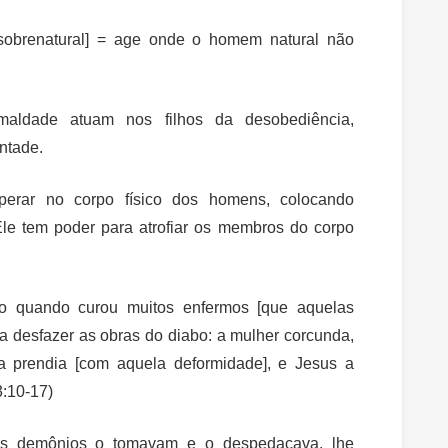
sobrenatural] = age onde o homem natural não
maldade atuam nos filhos da desobediência,
ntade.
erar no corpo físico dos homens, colocando
le tem poder para atrofiar os membros do corpo
o quando curou muitos enfermos [que aquelas
a desfazer as obras do diabo: a mulher corcunda,
a prendia [com aquela deformidade], e Jesus a
3:10-17)
os demônios o tomavam e o despedaçava, lhe