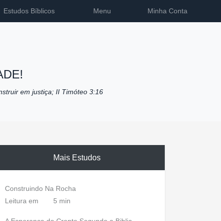
Estudos Bíblicos
Menu
Minha Conta
ADE!
nstruir em justiça; II Timóteo 3:16
Mais Estudos
Construindo Na Rocha
Leitura em
5 min