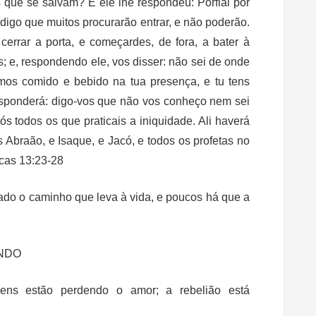
s que se salvam? E ele lhe respondeu:
Porfiai por
 digo que muitos procurarão entrar, e não poderão.
cerrar a porta, e começardes, de fora, a bater à
s; e, respondendo ele, vos disser: não sei de onde
emos comido e bebido na tua presença, e tu tens
esponderá: digo-vos que não vos conheço nem sei
ós todos os que praticais a iniquidade. Ali haverá
 Abraão, e Isaque, e Jacó, e todos os profetas no
ucas 13:23-28
rtado o caminho que leva à vida, e poucos há que a
NDO
ns estão perdendo o amor; a rebelião está