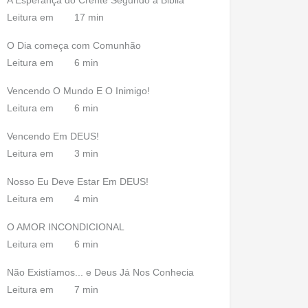
A Esperança do Crente Segundo a Biblia
Leitura em
17 min
O Dia começa com Comunhão
Leitura em
6 min
Vencendo O Mundo E O Inimigo!
Leitura em
6 min
Vencendo Em DEUS!
Leitura em
3 min
Nosso Eu Deve Estar Em DEUS!
Leitura em
4 min
O AMOR INCONDICIONAL
Leitura em
6 min
Não Existíamos... e Deus Já Nos Conhecia
Leitura em
7 min