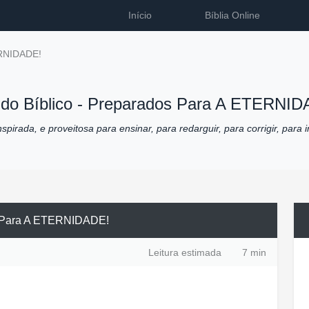
Início
Bíblia Online
ERNIDADE!
do Bíblico -
Preparados Para A ETERNID
pirada, e proveitosa para ensinar, para redarguir, para corrigir, para i
 Para A ETERNIDADE!
Leitura estimada
7 min