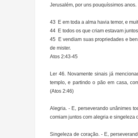
Jerusalém, por uns pouquíssimos anos.
43 E em toda a alma havia temor, e muit
44 E todos os que criam estavam junto
45 E vendiam suas propriedades e bens
de mister.
Atos 2:43-45
Ler 46. Novamente sinais já menciona
templo, e partindo o pão em casa, com
(Atos 2:46)
Alegria. -
E, perseverando unânimes tod
comiam juntos com alegria e singeleza d
Singeleza de coração. -
E, perseverando