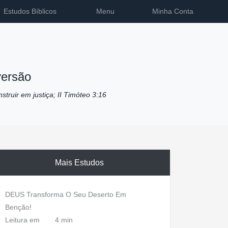
Estudos Bíblicos
Menu
Minha Conta
versão
nstruir em justiça; II Timóteo 3:16
Mais Estudos
DEUS Transforma O Seu Deserto Em
Benção!
Leitura em
4 min