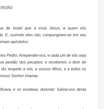
VERSÃO
asa de Israel que
a esse Jesus, a quem vós
to.
E, ouvindo eles isto, compungiram-se em seu
emais apóstolos:
hes Pedro: Arrependei-vos, e cada um de vós seja
ara perdão dos pecados; e recebereis o dom do
iz respeito a vós, a vossos filhos, e a todos os
 nosso Senhor chamar.
ificava, e os exortava, dizendo:
Salvai-vos desta