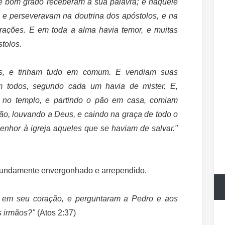
e bom grado receberam a sua palavra; e naquele
, e perseveravam na doutrina dos apóstolos, e na
rações. E em toda a alma havia temor, e muitas
stolos.
os, e tinham tudo em comum. E vendiam suas
m todos, segundo cada um havia de mister. E,
 no templo, e partindo o pão em casa, comiam
ção,
louvando a Deus, e caindo na graça de todo o
enhor à igreja aqueles que se haviam de salvar."
ofundamente envergonhado e arrependido.
e em seu coração, e perguntaram a Pedro e aos
s irmãos?"
(Atos 2:37)