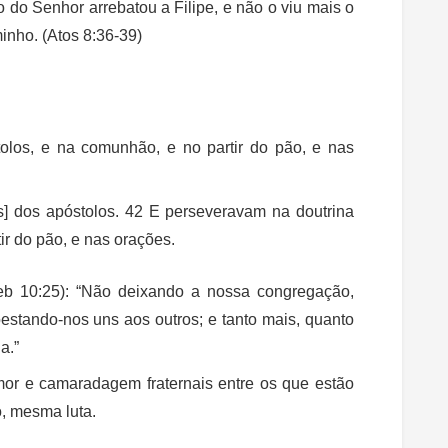
 do Senhor arrebatou a Filipe, e não o viu mais o
inho. (Atos 8:36-39)
olos, e na comunhão, e no partir do pão, e nas
s] dos apóstolos. 42 E perseveravam na doutrina
ir do pão, e nas orações.
 (Heb 10:25): “Não deixando a nossa congregação,
stando-nos uns aos outros; e tanto mais, quanto
a.”
r e camaradagem fraternais entre os que estão
, mesma luta.