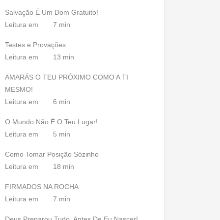
Salvação É Um Dom Gratuito!
Leitura em
7 min
Testes e Provações
Leitura em
13 min
AMARÁS O TEU PRÓXIMO COMO A TI
MESMO!
Leitura em
6 min
O Mundo Não É O Teu Lugar!
Leitura em
5 min
Como Tomar Posição Sózinho
Leitura em
18 min
FIRMADOS NA ROCHA
Leitura em
7 min
Deus Preparou Tudo, Antes De Eu Nascer!