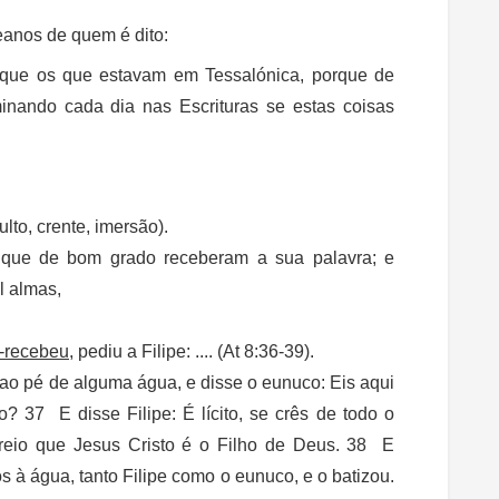
eanos de quem é dito:
 que os que estavam em Tessalónica, porque de
nando cada dia nas Escrituras se estas coisas
lto, crente, imersão).
 que de bom grado receberam a sua palavra; e
l almas,
-recebeu
, pediu a Filipe: .... (At 8:36-39).
ao pé de alguma água, e disse o eunuco: Eis aqui
? 37 E disse Filipe: É lícito, se crês de todo o
Creio que Jesus Cristo é o Filho de Deus. 38 E
 à água, tanto Filipe como o eunuco, e o batizou.