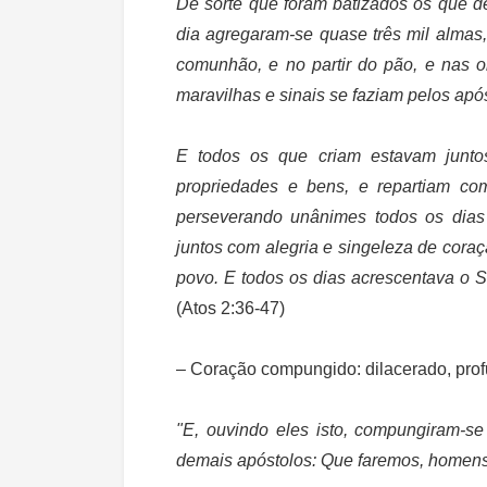
De sorte que foram batizados os que d
dia agregaram-se quase três mil almas
comunhão, e no partir do pão, e nas o
maravilhas e sinais se faziam pelos apó
E todos os que criam estavam junt
propriedades e bens, e repartiam co
perseverando unânimes todos os dias
juntos com alegria e singeleza de cora
povo. E todos os dias acrescentava o S
(Atos 2:36-47)
– Coração compungido:
dilacerado, pr
"E, ouvindo eles isto, compungiram-s
demais apóstolos: Que faremos, homen