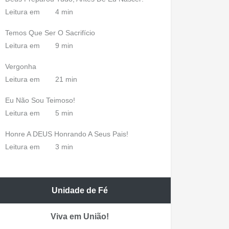
Leitura em
4 min
Temos Que Ser O Sacrifício
Leitura em
9 min
Vergonha
Leitura em
21 min
Eu Não Sou Teimoso!
Leitura em
5 min
Honre A DEUS Honrando A Seus Pais!
Leitura em
3 min
Unidade de Fé
Viva em União!