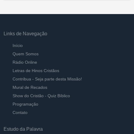
Links de Navegação
Início
Quem Somos
Rádio Online
Letras de Hinos Cristãos
Contribua - Seja parte desta Missão!
Mural de Recados
Show do Cristão - Quiz Bíblico
Programação
Contato
Estudo da Palavra