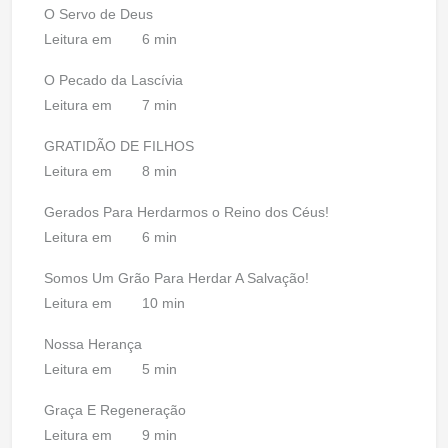
O Servo de Deus
Leitura em
6 min
O Pecado da Lascívia
Leitura em
7 min
GRATIDÃO DE FILHOS
Leitura em
8 min
Gerados Para Herdarmos o Reino dos Céus!
Leitura em
6 min
Somos Um Grão Para Herdar A Salvação!
Leitura em
10 min
Nossa Herança
Leitura em
5 min
Graça E Regeneração
Leitura em
9 min