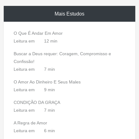
Mais Estudos
O Que É Andar Em Amor
Leitura em
12 min
Buscar a Deus requer: Coragem, Compromisso e
Confissão!
Leitura em
7 min
O Amor Ao Dinheiro E Seus Males
Leitura em
9 min
CONDIÇÃO DA GRAÇA
Leitura em
7 min
A Regra de Amor
Leitura em
6 min