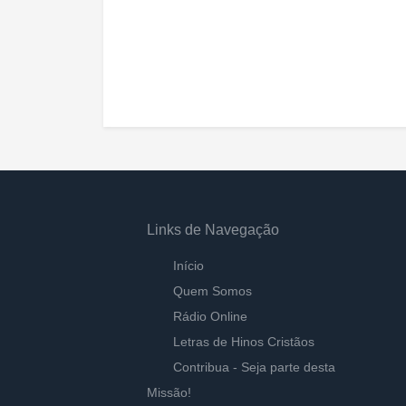
Links de Navegação
Início
Quem Somos
Rádio Online
Letras de Hinos Cristãos
Contribua - Seja parte desta
Missão!