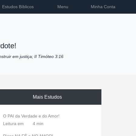
Estudos Bíblicos
Menu
Minha Conta
dote!
nstruir em justiça; II Timóteo 3:16
Mais Estudos
O PAI da Verdade e do Amor!
Leitura em
4 min