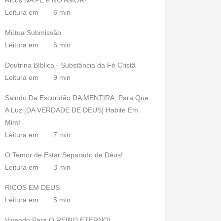
Ricos NA FÉ e NO AMOR!
Leitura em
6 min
Mútua Submissão
Leitura em
6 min
Doutrina Bíblica - Substância da Fé Cristã
Leitura em
9 min
Saindo Da Escuridão DA MENTIRA, Para Que
A Luz [DA VERDADE DE DEUS] Habite Em
Mim!
Leitura em
7 min
O Temor de Estar Separado de Deus!
Leitura em
3 min
RICOS EM DEUS
Leitura em
5 min
Vivendo Para O REINO ETERNO!