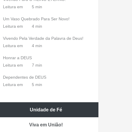
Leitura em
5 min
Um Vaso Quebrado Para Ser Novo!
Leitura em
4 min
Vivendo Pela Verdade da Palavra de Deus!
Leitura em
4 min
Honrar a DEUS
Leitura em
7 min
Dependentes de DEUS
Leitura em
5 min
Unidade de Fé
Viva em União!