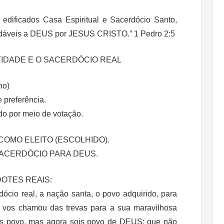
edificados Casa Espiritual e Sacerdócio Santo,
agradáveis a DEUS por JESUS CRISTO.” 1 Pedro 2:5
TIDADE E O SACERDÓCIO REAL
no)
e preferência.
do por meio de votação.
OMO ELEITO (ESCOLHIDO).
ACERDÓCIO PARA DEUS.
OTES REAIS:
dócio real, a nação santa, o povo adquirido, para
e vos chamou das trevas para a sua maravilhosa
is povo, mas agora sois povo de DEUS; que não