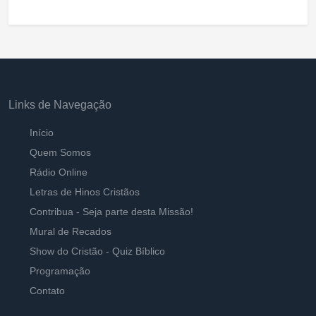
Links de Navegação
Início
Quem Somos
Rádio Online
Letras de Hinos Cristãos
Contribua - Seja parte desta Missão!
Mural de Recados
Show do Cristão - Quiz Bíblico
Programação
Contato