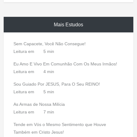
Mais Estudos
Sem Capacete, Você Não Consegue!
Leitura em
5 min
Eu Amo E Vivo Em Comunhão Com Os Meus Irmãos!
Leitura em
4 min
Sou Guiado Por JESUS, Para O Seu REINO!
Leitura em
5 min
As Armas de Nossa Milícia
Leitura em
7 min
Tende em Vós o Mesmo Sentimento que Houve
Também em Cristo Jesus!