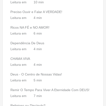
Leitura em
10 min
Preciso Ouvir e Falar A VERDADE!
Leitura em
4 min
Ricos NA FÉ e NO AMOR!
Leitura em
6 min
Dependência De Deus
Leitura em
4 min
CHAMA VIVA
Leitura em
4 min
Deus - O Centro de Nossas Vidas!
Leitura em
5 min
Remir O Tempo Para Viver A Eternidade Com DEUS!
Leitura em
7 min
Religioso ou Discípulo?