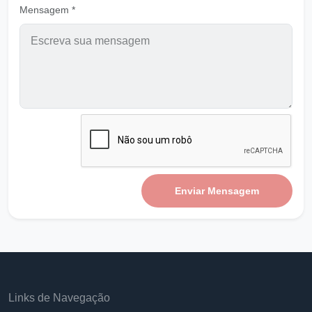
Mensagem *
O homem sem Deus é miserável
Ouvir
Pastor Carlos Alberto Daniluski
Soldado preparado por DEUS
Ouvir
Pastor Carlos Alberto Daniluski
O Pecado do desprezo
Ouvir
Pastor Carlos Alberto Daniluski
Enviar Mensagem
Quero ser um Verdadeiro Atalaia
Ouvir
Pastor Carlos Alberto Daniluski
Meu ser precisa viver Cristo
Ouvir
Pastor Carlos Alberto Daniluski
Links de Navegação
Guarde a Coroa da Vida