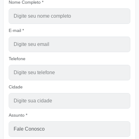
Nome Completo *
Perdoando para ser perdoado
Ouvir
Pastor Carlos Alberto Daniluski
E-mail *
Terra estéril
Ouvir
Pastor Carlos Alberto Daniluski
Transformados para Ser Luz
Telefone
Ouvir
Pastor Carlos Alberto Daniluski
Criados por Deus para comunhão
Ouvir
Cidade
Pastor Carlos Alberto Daniluski
Nossa Pátria é Celestial
Ouvir
Pastor Carlos Alberto Daniluski
Assunto *
O Lucro é Viver em Cristo
Ouvir
Pastor Carlos Alberto Daniluski