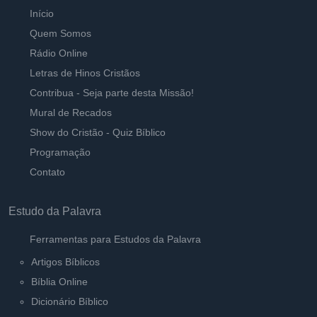
Ouvir
Início
Pastor Carlos Alberto Daniluski
Quem Somos
O Único Mediador, Jesus
Rádio Online
Ouvir
Pastor Carlos Alberto Daniluski
Letras de Hinos Cristãos
Contribua - Seja parte desta Missão!
Melhor é o fim do que o começo
Mural de Recados
Ouvir
Pastor Carlos Alberto Daniluski
Show do Cristão - Quiz Bíblico
Programação
Contato
Estudo da Palavra
Ferramentas para Estudos da Palavra
Artigos Bíblicos
Bíblia Online
Dicionário Bíblico