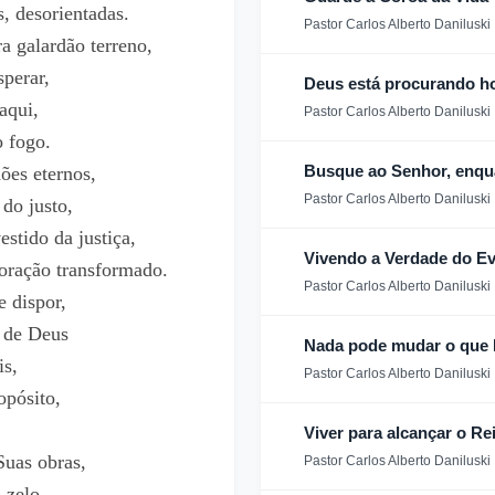
s, desorientadas.
Pastor Carlos Alberto Daniluski
a galardão terreno,
perar,
Deus está procurando h
aqui,
Pastor Carlos Alberto Daniluski
 fogo.
Busque ao Senhor, enqu
dões eternos,
Pastor Carlos Alberto Daniluski
 do justo,
stido da justiça,
Vivendo a Verdade do E
oração transformado.
Pastor Carlos Alberto Daniluski
e dispor,
s de Deus
Nada pode mudar o que
s,
Pastor Carlos Alberto Daniluski
opósito,
Viver para alcançar o Rei
Suas obras,
Pastor Carlos Alberto Daniluski
 zelo.