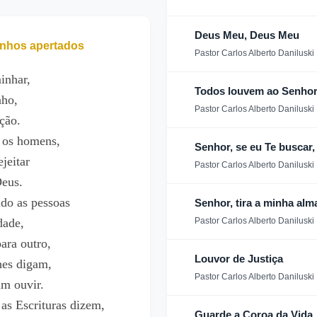
Deus Meu, Deus Meu
nhos apertados
Pastor Carlos Alberto Daniluski
inhar,
Todos louvem ao Senhor
nho,
Pastor Carlos Alberto Daniluski
ção.
 os homens,
Senhor, se eu Te buscar
jeitar
Pastor Carlos Alberto Daniluski
Deus.
do as pessoas
Senhor, tira a minha alm
dade,
Pastor Carlos Alberto Daniluski
ara outro,
Louvor de Justiça
hes digam,
Pastor Carlos Alberto Daniluski
am ouvir.
 as Escrituras dizem,
Guarde a Coroa da Vida