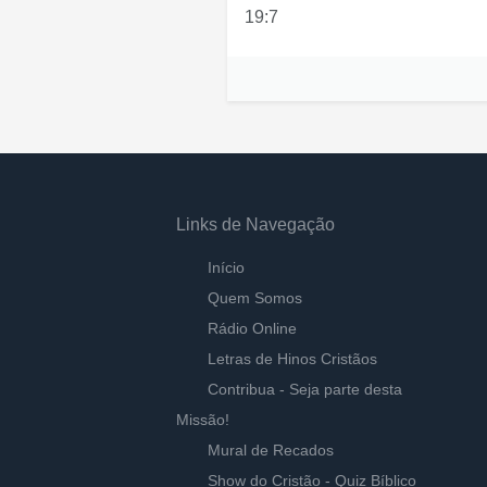
19:7
Links de Navegação
Início
Quem Somos
Rádio Online
Letras de Hinos Cristãos
Contribua - Seja parte desta
Missão!
Mural de Recados
Show do Cristão - Quiz Bíblico