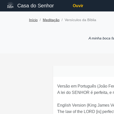
Casa do Senhor
Ouvir
Início
Meditação
Versículos da Bíblia
A minha boca f
Versão em Português
(João Fer
A lei do SENHOR é perfeita, e 
English Version
(King James Ve
The law of the LORD [is] perfec