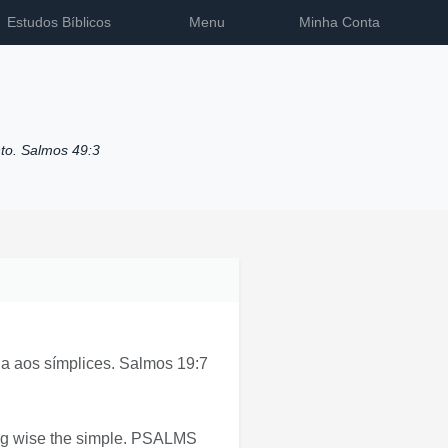
Estudos Bíblicos
Menu
Minha Conta
to. Salmos 49:3
ia aos símplices. Salmos 19:7
king wise the simple. PSALMS