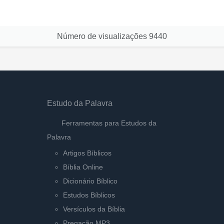
Número de visualizações
9440
Estudo da Palavra
Ferramentas para Estudos da
Palavra
Artigos Bíblicos
Bíblia Online
Dicionário Bíblico
Estudos Bíblicos
Versículos da Bíblia
Pregação MP3