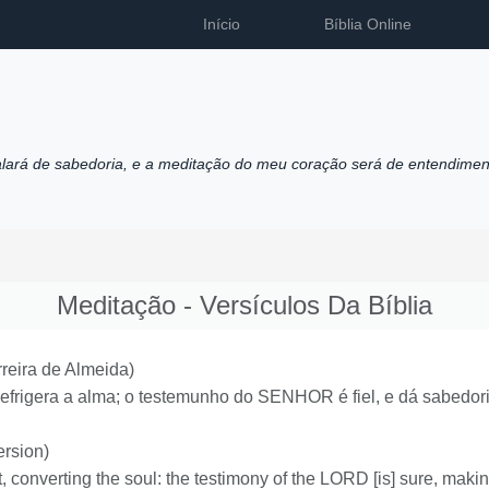
Início
Bíblia Online
alará de sabedoria, e a meditação do meu coração será de entendimen
Meditação - Versículos Da Bíblia
reira de Almeida)
refrigera a alma; o testemunho do SENHOR é fiel, e dá sabedor
rsion)
t, converting the soul: the testimony of the LORD [is] sure, ma