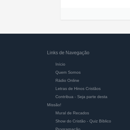
Links de Navegação
Início
Quem Somos
Rádio Online
Letras de Hinos Cristãos
Contribua - Seja parte desta
Missão!
Mural de Recados
Show do Cristão - Quiz Bíblico
Programação