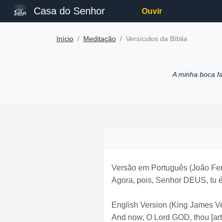
Casa do Senhor
Ouvir
Início
Meditação
Versículos da Bíblia
A minha boca f
Versão em Português
(João Fer
Agora, pois, Senhor DEUS, tu é
English Version
(King James Ve
And now, O Lord GOD, thou [art