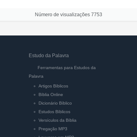
Número de visualizações
7753
Estudo da Palavra
Ferramentas para Estudos da
Palavra
Artigos Bíblicos
Bíblia Online
Dicionário Bíblico
Estudos Bíblicos
Versículos da Bíblia
Pregação MP3