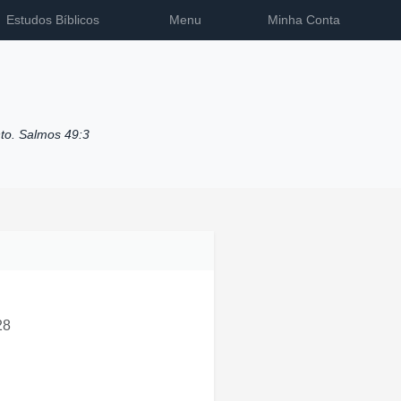
Estudos Bíblicos
Menu
Minha Conta
to. Salmos 49:3
28