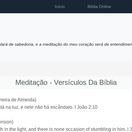
Início
Bíblia Online
alará de sabedoria, e a meditação do meu coração será de entendimen
Meditação - Versículos Da Bíblia
reira de Almeida)
á na luz, e nele não há escândalo. I João 2:10
rsion)
th in the light, and there is none occasion of stumbling in him. 