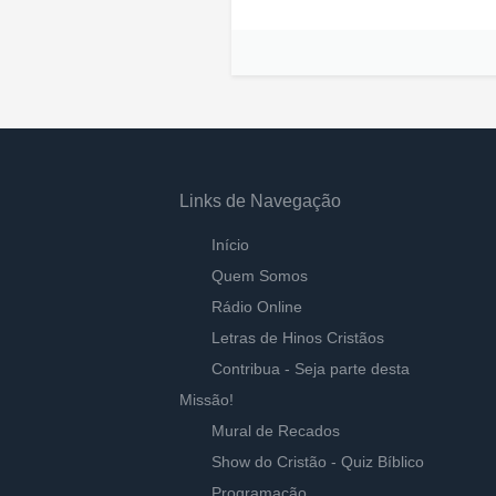
Links de Navegação
Início
Quem Somos
Rádio Online
Letras de Hinos Cristãos
Contribua - Seja parte desta
Missão!
Mural de Recados
Show do Cristão - Quiz Bíblico
Programação