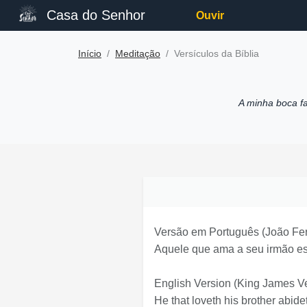
Casa do Senhor
Ouvir
Início
Meditação
Versículos da Bíblia
A minha boca f
Versão em Português
(João Fer
Aquele que ama a seu irmão est
English Version
(King James Ve
He that loveth his brother abide