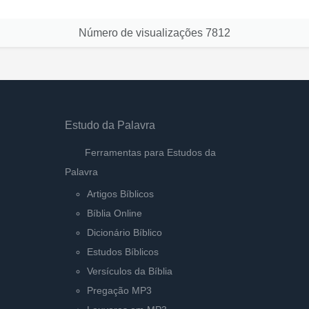
Número de visualizações
7812
Estudo da Palavra
Ferramentas para Estudos da
Palavra
Artigos Bíblicos
Bíblia Online
Dicionário Bíblico
Estudos Bíblicos
Versículos da Bíblia
Pregação MP3