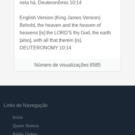
nela há. Deuteronômio 10:14
English Version
(King James Version)
Behold, the heaven and the heaven of
heavens [is] the LORD'S thy God, the earth
[also], with all that therein [is].
DEUTERONOMY 10:14
Número de visualizações
6585
Links de Navegação
Início
Quem Somos
Rádio Online