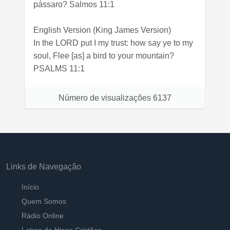
pássaro? Salmos 11:1
English Version
(King James Version)
In the LORD put I my trust: how say ye to my
soul, Flee [as] a bird to your mountain?
PSALMS 11:1
Número de visualizações
6137
Links de Navegação
Início
Quem Somos
Rádio Online