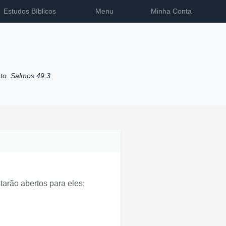
Estudos Bíblicos
Menu
Minha Conta
to. Salmos 49:3
arão abertos para eles;