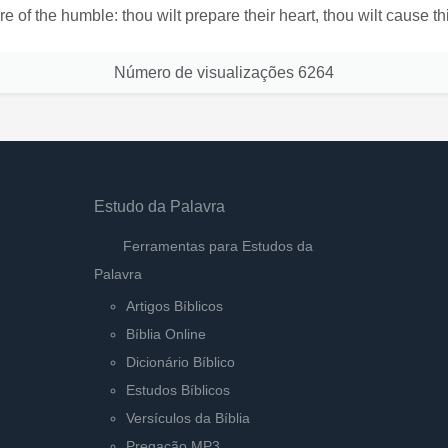
e of the humble: thou wilt prepare their heart, thou wilt cause 
Número de visualizações
6264
Estudo da Palavra
Ferramentas para Estudos da
Palavra
Artigos Bíblicos
Bíblia Online
Dicionário Bíblico
Estudos Bíblicos
Versículos da Bíblia
Pregação MP3