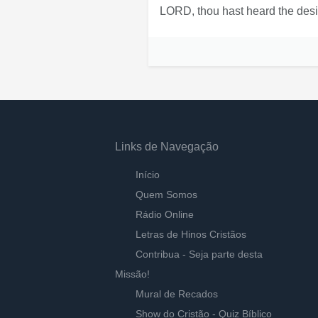
LORD, thou hast heard the desir
Links de Navegação
Início
Quem Somos
Rádio Online
Letras de Hinos Cristãos
Contribua - Seja parte desta
Missão!
Mural de Recados
Show do Cristão - Quiz Bíblico