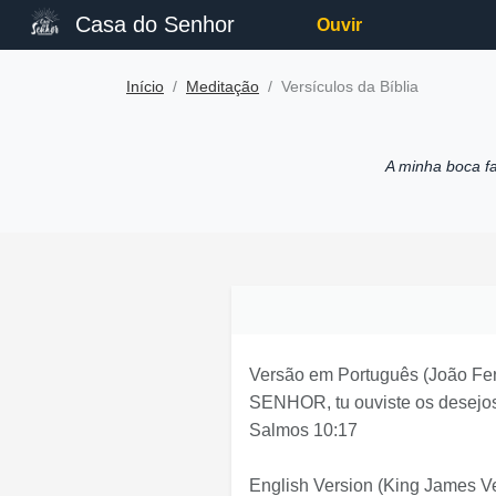
Casa do Senhor
Ouvir
Início
Meditação
Versículos da Bíblia
A minha boca f
Versão em Português
(João Fer
SENHOR, tu ouviste os desejos 
Salmos 10:17
English Version
(King James Ve