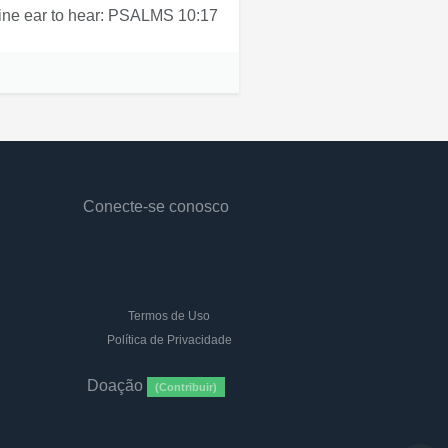
thine ear to hear: PSALMS 10:17
Conecte-se conosco
Termos de Uso
Política de Privacidade
Doação
(Contribuir)